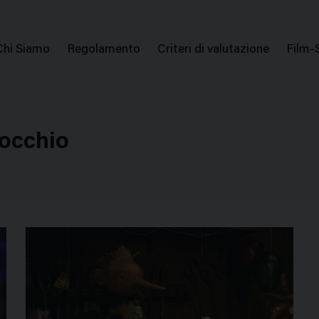
issione Nazionale Valutazione Film
Menu
Chi Siamo
Regolamento
Criteri di valutazione
Film-
di
navigazione
nocchio