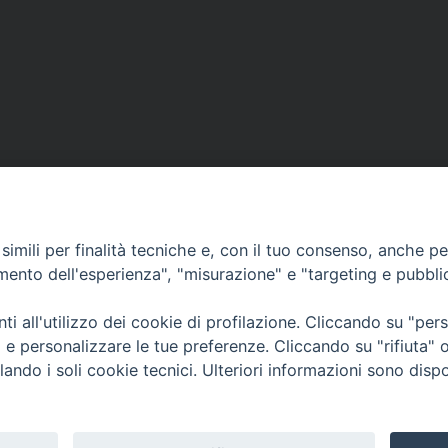
imili per finalità tecniche e, con il tuo consenso, anche per 
amento dell'esperienza", "misurazione" e "targeting e pubbli
Contatti & Info
mmissione Nazionale Valutaz
i all'utilizzo dei cookie di profilazione. Cliccando su "pe
C.ne Aurelia, 50 – 00165 Roma
Cont
ti e personalizzare le tue preferenze. Cliccando su "rifiuta
Scrivi a: cnvf@chiesacattolica.it
Priv
lando i soli cookie tecnici. Ulteriori informazioni sono dispo