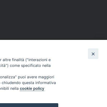
altre finalità ("interazioni e
cità") come specificato nella
ione Film
rsonalizza" puoi avere maggiori
atti
Credits
" o chiudendo questa informativa
acy Policy
nibili nella
cookie policy