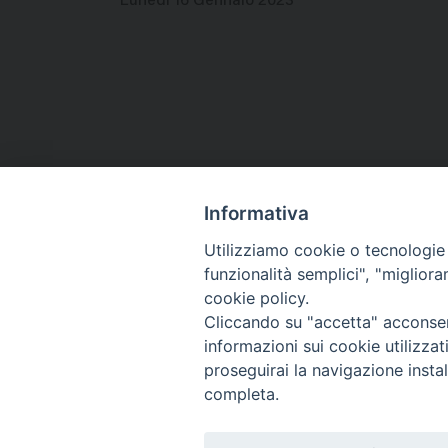
Lunedì 16 Gennaio 2023
Informativa
Utilizziamo cookie o tecnologie s
funzionalità semplici", "miglior
Co
cookie policy.
Cliccando su "accetta" acconsent
informazioni sui cookie utilizza
proseguirai la navigazione instal
completa.