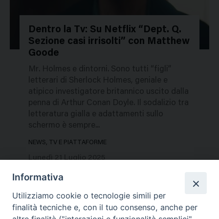
Dentro la Tv: Su Netflix “Dept. Q.
Sezione casi irrisolti” con Matthew
783473
Goode
Mr. Holmes e dintorni. Sono tutti “figli”
letterari di Sherlock Holmes, geniale e
atipico investigatore britannico uscito dalla
penna di Arthur Conan Doyle. Il sodalizio tra
letteratura gialla e adattamenti sullo
schermo è sempre...
NEWS, TV E PIATTAFORME
Lunedì 21 Luglio 2025
Informativa
Utilizziamo cookie o tecnologie simili per
finalità tecniche e, con il tuo consenso, anche per
altre finalità ("interazioni e funzionalità semplici",