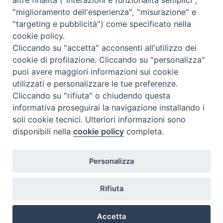
"miglioramento dell'esperienza", "misurazione" e
"targeting e pubblicità") come specificato nella
cookie policy.
Cliccando su "accetta" acconsenti all'utilizzo dei
cookie di profilazione. Cliccando su "personalizza"
puoi avere maggiori informazioni sui cookie
utilizzati e personalizzare le tue preferenze.
Cliccando su "rifiuta" o chiudendo questa
Contatti & Info
informativa proseguirai la navigazione installando i
C.ne Aurelia, 50 – 00165 Roma
soli cookie tecnici. Ulteriori informazioni sono
disponibili nella
cookie policy
completa.
Contatti
Credits
Scrivi a: cnvf@chiesacattolica.it
Personalizza
Privacy Policy
Rifiuta
Accetta