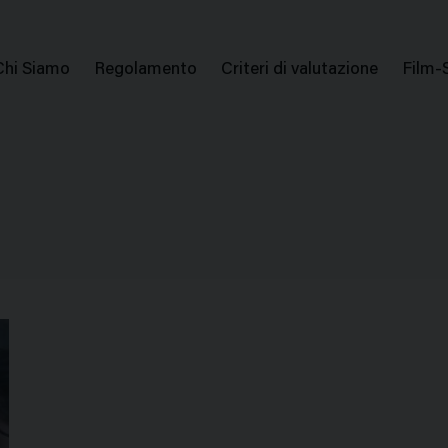
issione Nazionale Valutazione Film
Menu
Chi Siamo
Regolamento
Criteri di valutazione
Film-
di
navigazione