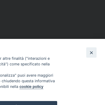
altre finalità ("interazioni e
cità") come specificato nella
ione Film
rsonalizza" puoi avere maggiori
atti
Credits
" o chiudendo questa informativa
acy Policy
nibili nella
cookie policy