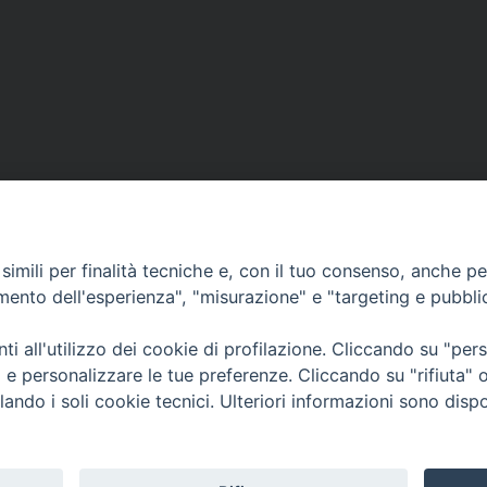
imili per finalità tecniche e, con il tuo consenso, anche per 
amento dell'esperienza", "misurazione" e "targeting e pubbli
Contatti & Info
mmissione Nazionale Valutaz
i all'utilizzo dei cookie di profilazione. Cliccando su "pe
C.ne Aurelia, 50 – 00165 Roma
Cont
ti e personalizzare le tue preferenze. Cliccando su "rifiuta
Scrivi a: cnvf@chiesacattolica.it
Priv
lando i soli cookie tecnici. Ulteriori informazioni sono dispo