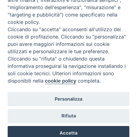
"miglioramento dell'esperienza", "misurazione" e
"targeting e pubblicità") come specificato nella
cookie policy.
Cliccando su "accetta" acconsenti all'utilizzo dei
cookie di profilazione. Cliccando su "personalizza"
puoi avere maggiori informazioni sui cookie
utilizzati e personalizzare le tue preferenze.
Cliccando su "rifiuta" o chiudendo questa
Contatti & Info
informativa proseguirai la navigazione installando i
C.ne Aurelia, 50 – 00165 Roma
soli cookie tecnici. Ulteriori informazioni sono
disponibili nella
cookie policy
completa.
Contatti
Credits
Scrivi a: cnvf@chiesacattolica.it
Personalizza
Privacy Policy
Rifiuta
Accetta