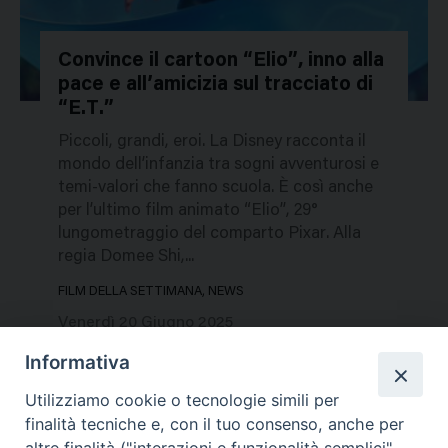
Convince il cartoon “Elio”, inno alla
pace e all’amicizia sul tracciato di
752549
“E.T.”
Piccoli, grandi, eroi. La Disney racconta il
mondo dell’infanzia tra sogni avventurosi e
temi-valori che fanno scuola. È così anche
per l’ultimo film animato “Elio”, 29°
lungometraggio del comparto Pixar. Alla
regia Domee Shi,...
FILM DELLA SETTIMANA, NEWS
Venerdì 20 Giugno 2025
Informativa
Utilizziamo cookie o tecnologie simili per
finalità tecniche e, con il tuo consenso, anche per
altre finalità ("interazioni e funzionalità semplici",