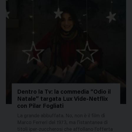
Dentro la Tv: la commedia “Odio il
Natale” targata Lux Vide-Netflix
51931
con Pilar Fogliati
La grande abbuffata. No, non è il film di
Marco Ferreri del 1973, ma l’istantanea di
titoli iper-zuccherosi che affollano l’offerta