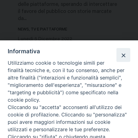
delle piattaforme, sperando di intercettare
il favore del pubblico con storie marcate
da...
NEWS, TV E PIATTAFORME
Lunedì 5 Dicembre 2022
Informativa
Utilizziamo cookie o tecnologie simili per
finalità tecniche e, con il tuo consenso, anche per
altre finalità ("interazioni e funzionalità semplici",
"miglioramento dell'esperienza", "misurazione" e
"targeting e pubblicità") come specificato nella
cookie policy.
Cliccando su "accetta" acconsenti all'utilizzo dei
cookie di profilazione. Cliccando su "personalizza"
puoi avere maggiori informazioni sui cookie
utilizzati e personalizzare le tue preferenze.
Cliccando su "rifiuta" o chiudendo questa
Contatti & Info