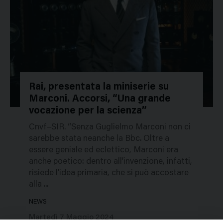
Rai, presentata la miniserie su
Marconi. Accorsi, “Una grande
322040
vocazione per la scienza”
Cnvf–SIR. “Senza Guglielmo Marconi non ci
sarebbe stata neanche la Bbc. Oltre a
essere geniale ed eclettico, Marconi era
anche poetico: dentro all’invenzione, infatti,
risiede l’idea primaria, che si può accostare
alla ...
NEWS
Martedì 7 Maggio 2024