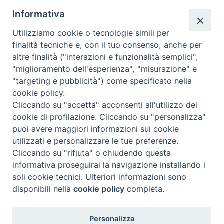
Informativa
Utilizziamo cookie o tecnologie simili per
finalità tecniche e, con il tuo consenso, anche per
altre finalità ("interazioni e funzionalità semplici",
"miglioramento dell'esperienza", "misurazione" e
"targeting e pubblicità") come specificato nella
cookie policy.
Cliccando su "accetta" acconsenti all'utilizzo dei
cookie di profilazione. Cliccando su "personalizza"
puoi avere maggiori informazioni sui cookie
utilizzati e personalizzare le tue preferenze.
Cliccando su "rifiuta" o chiudendo questa
Contatti & Info
informativa proseguirai la navigazione installando i
C.ne Aurelia, 50 – 00165 Roma
soli cookie tecnici. Ulteriori informazioni sono
disponibili nella
cookie policy
completa.
Contatti
Credits
Scrivi a: cnvf@chiesacattolica.it
Personalizza