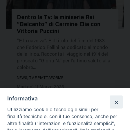
Dentro la Tv: la miniserie Rai
“Belcanto” di Carmine Elia con
636550
Vittoria Puccini
“E la nave va”. È il titolo del film del 1983
che Federico Fellini ha dedicato al mondo
della lirica. Racconta il viaggio nel 1914 del
piroscafo “Gloria N.” per l’ultimo saluto alla
celebre...
NEWS, TV E PIATTAFORME
Martedì 11 Marzo 2025
Informativa
Utilizziamo cookie o tecnologie simili per
finalità tecniche e, con il tuo consenso, anche per
altre finalità ("interazioni e funzionalità semplici",