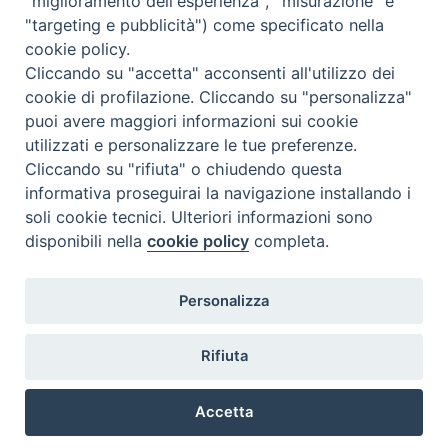
"miglioramento dell'esperienza", "misurazione" e
"targeting e pubblicità") come specificato nella
cookie policy.
Cliccando su "accetta" acconsenti all'utilizzo dei
cookie di profilazione. Cliccando su "personalizza"
puoi avere maggiori informazioni sui cookie
utilizzati e personalizzare le tue preferenze.
Cliccando su "rifiuta" o chiudendo questa
Contatti & Info
informativa proseguirai la navigazione installando i
C.ne Aurelia, 50 – 00165 Roma
soli cookie tecnici. Ulteriori informazioni sono
disponibili nella
cookie policy
completa.
Contatti
Credits
Scrivi a: cnvf@chiesacattolica.it
Personalizza
Privacy Policy
Rifiuta
Accetta
Ricerca Film - SerieTV