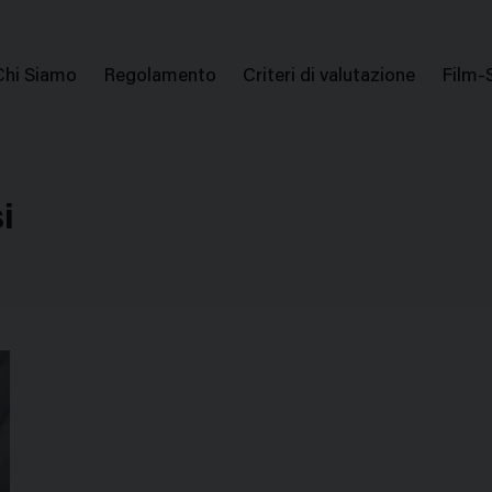
issione Nazionale Valutazione Film
Menu
Chi Siamo
Regolamento
Criteri di valutazione
Film-
di
navigazione
i