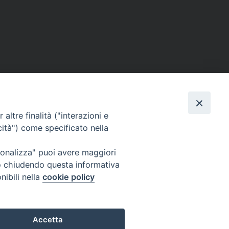
altre finalità ("interazioni e
cità") come specificato nella
ione Film
rsonalizza" puoi avere maggiori
atti
Credits
" o chiudendo questa informativa
acy Policy
nibili nella
cookie policy
Accetta