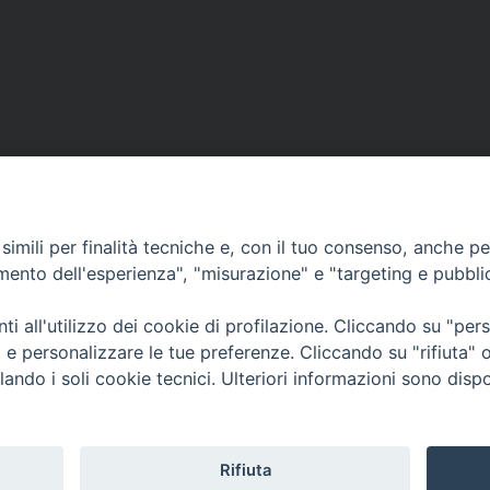
imili per finalità tecniche e, con il tuo consenso, anche per 
amento dell'esperienza", "misurazione" e "targeting e pubbli
Contatti & Info
mmissione Nazionale Valutaz
i all'utilizzo dei cookie di profilazione. Cliccando su "pe
C.ne Aurelia, 50 – 00165 Roma
Cont
ti e personalizzare le tue preferenze. Cliccando su "rifiuta
Scrivi a: cnvf@chiesacattolica.it
Priv
lando i soli cookie tecnici. Ulteriori informazioni sono dispo
Rifiuta
Tematica