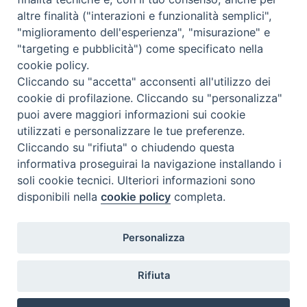
altre finalità ("interazioni e funzionalità semplici",
"miglioramento dell'esperienza", "misurazione" e
"targeting e pubblicità") come specificato nella
cookie policy.
Cliccando su "accetta" acconsenti all'utilizzo dei
cookie di profilazione. Cliccando su "personalizza"
puoi avere maggiori informazioni sui cookie
utilizzati e personalizzare le tue preferenze.
Cliccando su "rifiuta" o chiudendo questa
Contatti & Info
informativa proseguirai la navigazione installando i
C.ne Aurelia, 50 – 00165 Roma
soli cookie tecnici. Ulteriori informazioni sono
disponibili nella
cookie policy
completa.
Contatti
Credits
Scrivi a: cnvf@chiesacattolica.it
Personalizza
Privacy Policy
Rifiuta