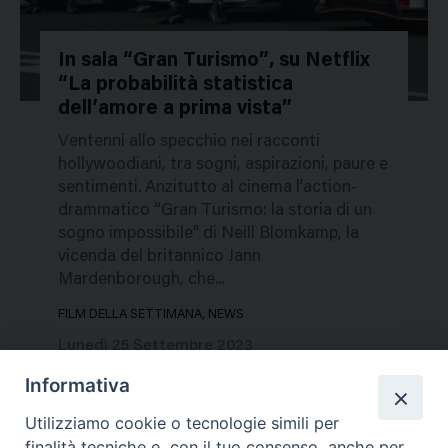
In sala “Gran Turismo”, su Netflix
“La probabilità statistica
231041
dell’amore a prima vista”
Ventenni allo specchio nei racconti
hollywoodiani, tra sogni, aspirazioni, paure e
sentimenti. Anzitutto al cinema l’action-
drammatico “Gran Turismo: la storia di un
sogno impossibile” di Neill Blomkamp, la
vicenda del britannico Jann
Mardenborough, che...
FILM DELLA SETTIMANA, NEWS
Lunedì 25 Settembre 2023
Informativa
Utilizziamo cookie o tecnologie simili per
finalità tecniche e, con il tuo consenso, anche per