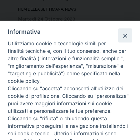
FILM DELLA SETTIMANA, NEWS
Martedì 24 Ottobre 2023
Informativa
Utilizziamo cookie o tecnologie simili per
finalità tecniche e, con il tuo consenso, anche per
altre finalità ("interazioni e funzionalità semplici",
"miglioramento dell'esperienza", "misurazione" e
"targeting e pubblicità") come specificato nella
cookie policy.
Cliccando su "accetta" acconsenti all'utilizzo dei
cookie di profilazione. Cliccando su "personalizza"
puoi avere maggiori informazioni sui cookie
utilizzati e personalizzare le tue preferenze.
Cliccando su "rifiuta" o chiudendo questa
Contatti & Info
informativa proseguirai la navigazione installando i
C.ne Aurelia, 50 – 00165 Roma
soli cookie tecnici. Ulteriori informazioni sono