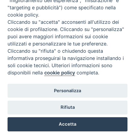
"miglioramento dell'esperienza", "misurazione" e
"targeting e pubblicità") come specificato nella
cookie policy.
Cliccando su "accetta" acconsenti all'utilizzo dei
cookie di profilazione. Cliccando su "personalizza"
puoi avere maggiori informazioni sui cookie
utilizzati e personalizzare le tue preferenze.
Cliccando su "rifiuta" o chiudendo questa
Contatti & Info
informativa proseguirai la navigazione installando i
C.ne Aurelia, 50 – 00165 Roma
soli cookie tecnici. Ulteriori informazioni sono
disponibili nella
cookie policy
completa.
Contatti
Credits
Scrivi a: cnvf@chiesacattolica.it
Personalizza
Privacy Policy
Rifiuta
Accetta
Ricerca Film - SerieTV