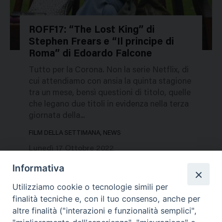
ROFF17: “The Lost King” di
Stephen Frears e “Il principe di
51549
Roma” di Edoardo Falcone
Tutto per la Corona. Non la serie Netflix, di
cui attendiamo con ansia la quinta stagione
tra un mese, bensì questioni di titolo, quelle
che legano due titoli in evidenza nella terza
giornata della...
FILM DELLA SETTIMANA, NEWS
Lunedì 17 Ottobre 2022
Informativa
Utilizziamo cookie o tecnologie simili per
finalità tecniche e, con il tuo consenso, anche per
altre finalità ("interazioni e funzionalità semplici",