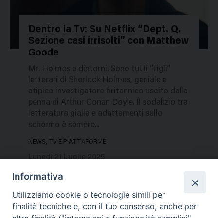
Dentro la Tv: Su Netflix “Dept. Q.
Sezione casi irrisolti” con Matthew
783473
Goode
Mr. Holmes e dintorni. Sono tutti “figli”
letterari di Sherlock Holmes, geniale e
atipico investigatore britannico uscito dalla
penna di Arthur Conan Doyle. Il sodalizio tra
letteratura gialla e adattamenti sullo
schermo è sempre...
NEWS, TV E PIATTAFORME
Lunedì 21 Luglio 2025
Informativa
Utilizziamo cookie o tecnologie simili per
finalità tecniche e, con il tuo consenso, anche per
altre finalità ("interazioni e funzionalità semplici",