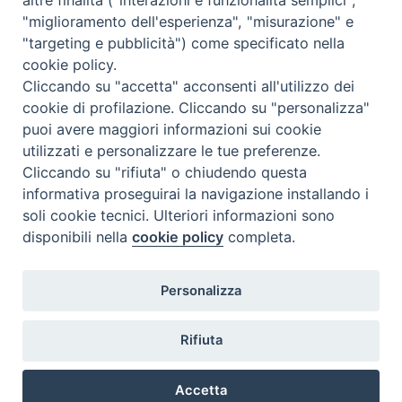
"miglioramento dell'esperienza", "misurazione" e
"targeting e pubblicità") come specificato nella
cookie policy.
Cliccando su "accetta" acconsenti all'utilizzo dei
cookie di profilazione. Cliccando su "personalizza"
puoi avere maggiori informazioni sui cookie
utilizzati e personalizzare le tue preferenze.
Cliccando su "rifiuta" o chiudendo questa
Contatti & Info
informativa proseguirai la navigazione installando i
C.ne Aurelia, 50 – 00165 Roma
soli cookie tecnici. Ulteriori informazioni sono
disponibili nella
cookie policy
completa.
Contatti
Credits
Scrivi a: cnvf@chiesacattolica.it
Personalizza
Privacy Policy
Rifiuta
Accetta