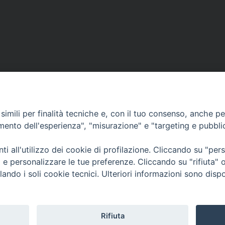
imili per finalità tecniche e, con il tuo consenso, anche per 
amento dell'esperienza", "misurazione" e "targeting e pubbli
Contatti & Info
mmissione Nazionale Valutaz
i all'utilizzo dei cookie di profilazione. Cliccando su "pe
C.ne Aurelia, 50 – 00165 Roma
Cont
ti e personalizzare le tue preferenze. Cliccando su "rifiuta
Scrivi a: cnvf@chiesacattolica.it
Priv
lando i soli cookie tecnici. Ulteriori informazioni sono dispo
Rifiuta
Tematica