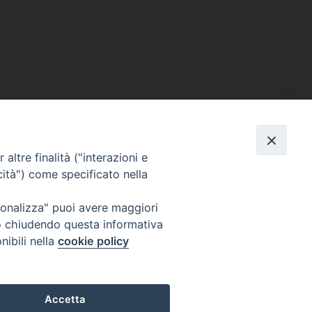
altre finalità ("interazioni e
cità") come specificato nella
ione Film
rsonalizza" puoi avere maggiori
atti
Credits
" o chiudendo questa informativa
acy Policy
nibili nella
cookie policy
Accetta