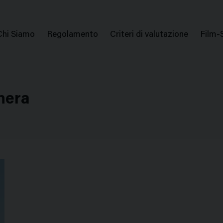
issione Nazionale Valutazione Film
Menu
Chi Siamo
Regolamento
Criteri di valutazione
Film-
di
navigazione
nera