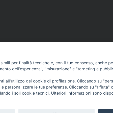
imili per finalità tecniche e, con il tuo consenso, anche per 
amento dell'esperienza", "misurazione" e "targeting e pubbli
Contatti & Info
mmissione Nazionale Valutaz
i all'utilizzo dei cookie di profilazione. Cliccando su "pe
C.ne Aurelia, 50 – 00165 Roma
Cont
ti e personalizzare le tue preferenze. Cliccando su "rifiuta
Scrivi a: cnvf@chiesacattolica.it
Priv
lando i soli cookie tecnici. Ulteriori informazioni sono dispo