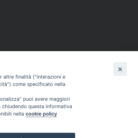
altre finalità ("interazioni e
cità") come specificato nella
ione Film
rsonalizza" puoi avere maggiori
atti
Credits
" o chiudendo questa informativa
acy Policy
nibili nella
cookie policy