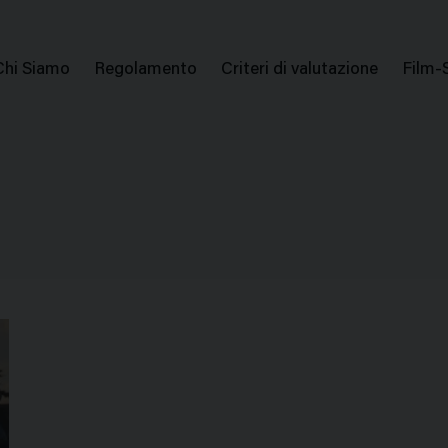
issione Nazionale Valutazione Film
Menu
Chi Siamo
Regolamento
Criteri di valutazione
Film-
di
navigazione