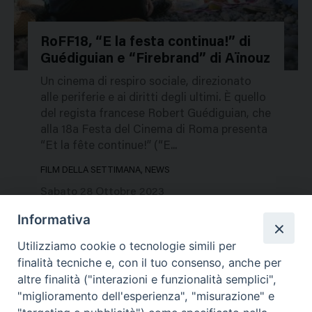
RoFF18, “E la festa continua!” di
Guédiguian e “Firebrand” di Aïnouz
238045
Un cinema di respiro sociale, direzionato
alle periferie e ai diritti degli ultimi. È quello
del regista francese Robert Guédiguian, che
alla 18a Festa del Cinema di Roma presenta
“Et la fête continue!” (“E...
FILM DELLA SETTIMANA, NEWS
Sabato 28 Ottobre 2023
Informativa
Utilizziamo cookie o tecnologie simili per
finalità tecniche e, con il tuo consenso, anche per
altre finalità ("interazioni e funzionalità semplici",
"miglioramento dell'esperienza", "misurazione" e