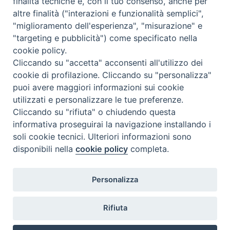
finalità tecniche e, con il tuo consenso, anche per
altre finalità ("interazioni e funzionalità semplici",
"miglioramento dell'esperienza", "misurazione" e
"targeting e pubblicità") come specificato nella
cookie policy.
Cliccando su "accetta" acconsenti all'utilizzo dei
cookie di profilazione. Cliccando su "personalizza"
puoi avere maggiori informazioni sui cookie
utilizzati e personalizzare le tue preferenze.
Cliccando su "rifiuta" o chiudendo questa
Contatti & Info
informativa proseguirai la navigazione installando i
C.ne Aurelia, 50 – 00165 Roma
soli cookie tecnici. Ulteriori informazioni sono
disponibili nella
cookie policy
completa.
Contatti
Credits
Scrivi a: cnvf@chiesacattolica.it
Personalizza
Privacy Policy
Rifiuta