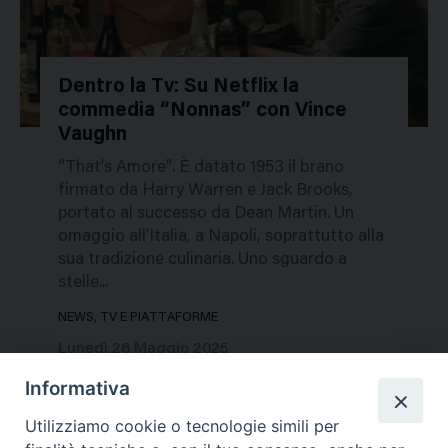
Dentro la Tv: Su Netflix la
commedia “Nonnas” con Vince
731115
Vaughn
“That’s Amore”. È datato 1953 il brano
firmato da Harry Warren e Jack Brooks,
portato al successo da Dean Martin. Un
omaggio all’Italia, a Napoli, soprattutto alla
sua tradizione culinaria. Uno sguardo a
stelle...
NEWS, TV E PIATTAFORME
Lunedì 26 Maggio 2025
Informativa
Utilizziamo cookie o tecnologie simili per