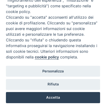
"miglioramento dell'esperienza", "misurazione" e
"targeting e pubblicità") come specificato nella
cookie policy.
Cliccando su "accetta" acconsenti all'utilizzo dei
cookie di profilazione. Cliccando su "personalizza"
puoi avere maggiori informazioni sui cookie
utilizzati e personalizzare le tue preferenze.
Cliccando su "rifiuta" o chiudendo questa
Contatti & Info
informativa proseguirai la navigazione installando i
C.ne Aurelia, 50 – 00165 Roma
soli cookie tecnici. Ulteriori informazioni sono
disponibili nella
cookie policy
completa.
Contatti
Credits
Scrivi a: cnvf@chiesacattolica.it
Personalizza
Privacy Policy
Rifiuta
Accetta
Ricerca Film - SerieTV