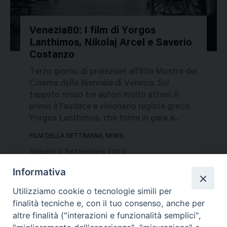
Venezia80: I film di Yorgos
Lanthimos, Nikolaj Arcel e Saverio
216775
Costanzo
Terzo giorno di proiezioni all’80a Mostra del
Cinema della Biennale di Venezia. Sul
tappeto rosso tre autori molto attesi: il
primo è l’audace e visionario regista greco
Yorgos Lanthimos, che torna in gara a...
FILM DELLA SETTIMANA, NEWS
Sabato 2 Settembre 2023
Informativa
Utilizziamo cookie o tecnologie simili per
finalità tecniche e, con il tuo consenso, anche per
altre finalità ("interazioni e funzionalità semplici",