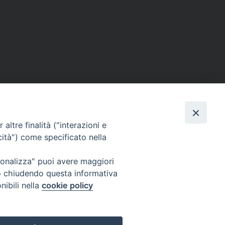
altre finalità ("interazioni e
cità") come specificato nella
ione Film
rsonalizza" puoi avere maggiori
atti
Credits
" o chiudendo questa informativa
acy Policy
nibili nella
cookie policy