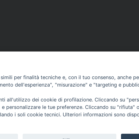
imili per finalità tecniche e, con il tuo consenso, anche per 
amento dell'esperienza", "misurazione" e "targeting e pubbli
Contatti & Info
mmissione Nazionale Valutaz
i all'utilizzo dei cookie di profilazione. Cliccando su "pe
C.ne Aurelia, 50 – 00165 Roma
Cont
ti e personalizzare le tue preferenze. Cliccando su "rifiuta
Scrivi a: cnvf@chiesacattolica.it
Priv
lando i soli cookie tecnici. Ulteriori informazioni sono dispo