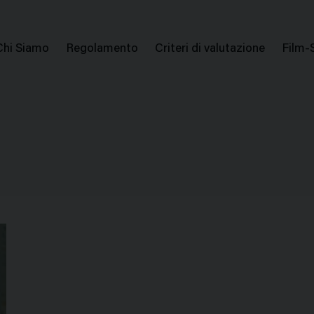
issione Nazionale Valutazione Film
Menu
Chi Siamo
Regolamento
Criteri di valutazione
Film-
di
navigazione