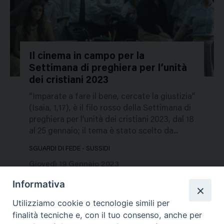
Il cinema in campo per la
Settimana di preghiera per l’unità
52141
dei cristiani 2023
“Imparate a fare il bene, cercate la giustizia”
(Isaia, 1,17), è il filo rosso della Settimana di
preghiera per l’unità dei cristiani 2023, dal 18
al 25 gennaio; il tema è stato scelto da...
SGUARDI DI FEDE - SUSSIDI
Giovedì 19 Gennaio 2023
Informativa
Utilizziamo cookie o tecnologie simili per
finalità tecniche e, con il tuo consenso, anche per