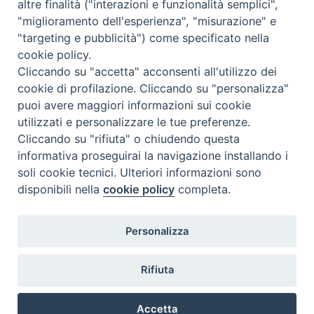
altre finalità ("interazioni e funzionalità semplici",
"miglioramento dell'esperienza", "misurazione" e
"targeting e pubblicità") come specificato nella
cookie policy.
Cliccando su "accetta" acconsenti all'utilizzo dei
cookie di profilazione. Cliccando su "personalizza"
puoi avere maggiori informazioni sui cookie
utilizzati e personalizzare le tue preferenze.
Cliccando su "rifiuta" o chiudendo questa
Contatti & Info
informativa proseguirai la navigazione installando i
C.ne Aurelia, 50 – 00165 Roma
soli cookie tecnici. Ulteriori informazioni sono
disponibili nella
cookie policy
completa.
Contatti
Credits
Scrivi a: cnvf@chiesacattolica.it
Personalizza
Privacy Policy
Rifiuta
Accetta