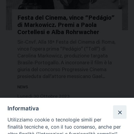
Festa del Cinema, vince “Pedágio”
di Markowicz. Premi a Paola
238305
Cortellesi e Alba Rohrwacher
Sir-Cnvf. Alla 18ª Festa del Cinema di Roma,
vince l’opera prima “Pedágio” (“Toll”) di
Carolina Markowicz, produzione targata
Brasile-Portogallo. A incoronare il film è la
giuria del concorso Progressive Cinema
presieduta dall’attore messicano Gael...
NEWS
Lunedì 30 Ottobre 2023
Informativa
Utilizziamo cookie o tecnologie simili per
finalità tecniche e, con il tuo consenso, anche per
altre finalità ("interazioni e funzionalità semplici",