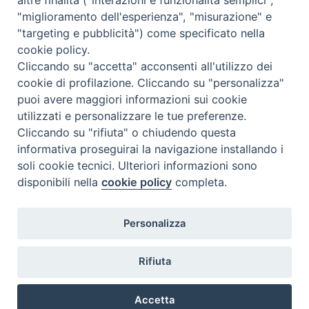
"miglioramento dell'esperienza", "misurazione" e
"targeting e pubblicità") come specificato nella
cookie policy.
Cliccando su "accetta" acconsenti all'utilizzo dei
cookie di profilazione. Cliccando su "personalizza"
puoi avere maggiori informazioni sui cookie
utilizzati e personalizzare le tue preferenze.
Cliccando su "rifiuta" o chiudendo questa
Contatti & Info
informativa proseguirai la navigazione installando i
C.ne Aurelia, 50 – 00165 Roma
soli cookie tecnici. Ulteriori informazioni sono
disponibili nella
cookie policy
completa.
Contatti
Credits
Scrivi a: cnvf@chiesacattolica.it
Personalizza
Privacy Policy
Rifiuta
Accetta