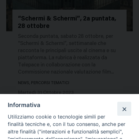
“Schermi & Schermi”, 2a puntata,
28 ottobre
238492
Seconda puntata, sabato 28 ottobre, per
“Schermi & Schermi”, settimanale che
racconta le principali uscite al cinema e su
piattaforma. La rubrica è realizzata da
Telepace in collaborazione con la
Commissione nazionale valutazione film...
NEWS, PERCORSI TEMATICI
Martedì 31 Ottobre 2023
Informativa
Utilizziamo cookie o tecnologie simili per
finalità tecniche e, con il tuo consenso, anche per
altre finalità ("interazioni e funzionalità semplici",
"miglioramento dell'esperienza", "misurazione" e