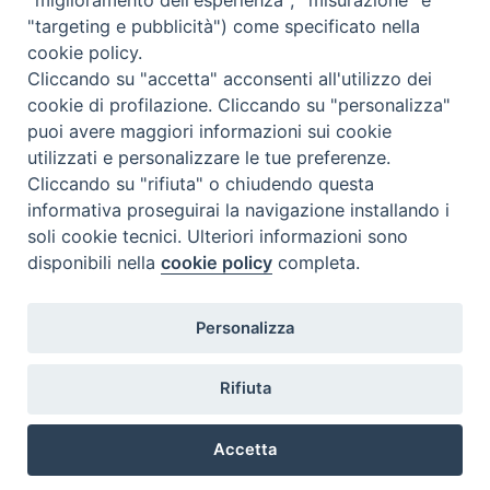
"targeting e pubblicità") come specificato nella
cookie policy.
Cliccando su "accetta" acconsenti all'utilizzo dei
cookie di profilazione. Cliccando su "personalizza"
puoi avere maggiori informazioni sui cookie
utilizzati e personalizzare le tue preferenze.
Cliccando su "rifiuta" o chiudendo questa
Contatti & Info
informativa proseguirai la navigazione installando i
C.ne Aurelia, 50 – 00165 Roma
soli cookie tecnici. Ulteriori informazioni sono
disponibili nella
cookie policy
completa.
Contatti
Credits
Scrivi a: cnvf@chiesacattolica.it
Personalizza
Privacy Policy
Rifiuta
Accetta
Ricerca Film - SerieTV