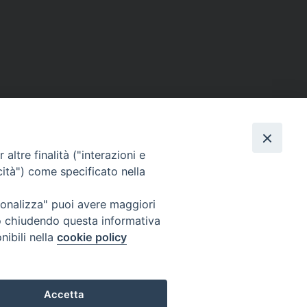
altre finalità ("interazioni e
cità") come specificato nella
ione Film
rsonalizza" puoi avere maggiori
atti
Credits
" o chiudendo questa informativa
acy Policy
nibili nella
cookie policy
Accetta