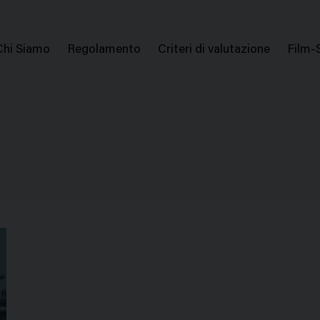
issione Nazionale Valutazione Film
Menu
Chi Siamo
Regolamento
Criteri di valutazione
Film-
di
navigazione