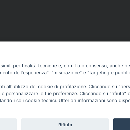
imili per finalità tecniche e, con il tuo consenso, anche per 
amento dell'esperienza", "misurazione" e "targeting e pubbli
Contatti & Info
mmissione Nazionale Valutaz
i all'utilizzo dei cookie di profilazione. Cliccando su "pe
C.ne Aurelia, 50 – 00165 Roma
Cont
ti e personalizzare le tue preferenze. Cliccando su "rifiuta
Scrivi a: cnvf@chiesacattolica.it
Priv
lando i soli cookie tecnici. Ulteriori informazioni sono dispo
Rifiuta
Tematica