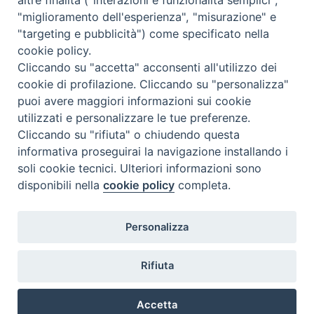
"miglioramento dell'esperienza", "misurazione" e
"targeting e pubblicità") come specificato nella
cookie policy.
Cliccando su "accetta" acconsenti all'utilizzo dei
cookie di profilazione. Cliccando su "personalizza"
puoi avere maggiori informazioni sui cookie
utilizzati e personalizzare le tue preferenze.
Cliccando su "rifiuta" o chiudendo questa
Contatti & Info
informativa proseguirai la navigazione installando i
C.ne Aurelia, 50 – 00165 Roma
soli cookie tecnici. Ulteriori informazioni sono
disponibili nella
cookie policy
completa.
Contatti
Credits
Scrivi a: cnvf@chiesacattolica.it
Personalizza
Privacy Policy
Rifiuta
Accetta