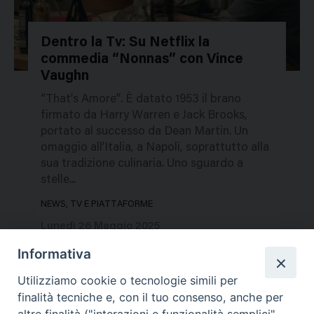
Dentro la Tv: Su Netflix la
commedia “Nonnas” con Vince
731115
Vaughn
“That’s Amore”. È datato 1953 il brano
firmato da Harry Warren e Jack Brooks,
portato al successo da Dean Martin. Un
omaggio all’Italia, a Napoli, soprattutto alla
sua tradizione culinaria. Uno sguardo a
stelle...
NEWS, TV E PIATTAFORME
Lunedì 26 Maggio 2025
Informativa
Utilizziamo cookie o tecnologie simili per
finalità tecniche e, con il tuo consenso, anche per
altre finalità ("interazioni e funzionalità semplici",