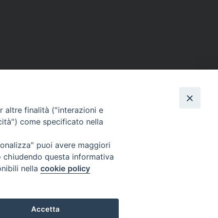
altre finalità ("interazioni e
cità") come specificato nella
ione Film
rsonalizza" puoi avere maggiori
atti
Credits
" o chiudendo questa informativa
acy Policy
nibili nella
cookie policy
Accetta