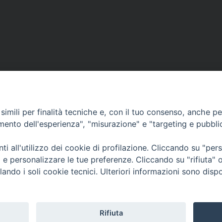
imili per finalità tecniche e, con il tuo consenso, anche per 
amento dell'esperienza", "misurazione" e "targeting e pubbli
Contatti & Info
mmissione Nazionale Valutaz
i all'utilizzo dei cookie di profilazione. Cliccando su "pe
C.ne Aurelia, 50 – 00165 Roma
Cont
ti e personalizzare le tue preferenze. Cliccando su "rifiuta
Scrivi a: cnvf@chiesacattolica.it
Priv
lando i soli cookie tecnici. Ulteriori informazioni sono dispo
Rifiuta
Tematica