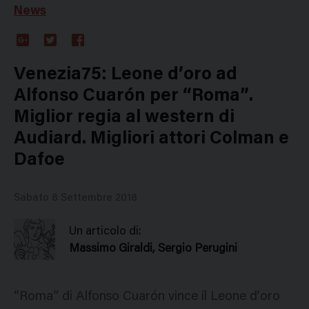
News
Google
Twitter
Facebook
Plus
Venezia75: Leone d’oro ad
Alfonso Cuarón per “Roma”.
Miglior regia al western di
Audiard. Migliori attori Colman e
Dafoe
Sabato 8 Settembre 2018
Un articolo di:
Massimo Giraldi, Sergio Perugini
“Roma” di Alfonso Cuarón vince il Leone d’oro