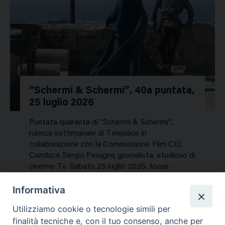
“Schermi & Schermi”, 40a puntata,
25 luglio 2026
Puntata quaranta di “Schermi & Schermi”,
rubrica settimanale di Telepace in
collaborazione con la Commissione Film CEI.
Conduce Sergio Perugini, giornalista, studioso di
cinema-Tv. Sabato 25 luglio 2026, focus
speciale sui titoli dell’estate. In…
Informativa
NEWS, PERCORSI TEMATICI
Utilizziamo cookie o tecnologie simili per
Mercoledì 29 Luglio 2026
finalità tecniche e, con il tuo consenso, anche per