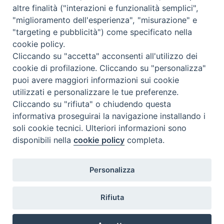
altre finalità ("interazioni e funzionalità semplici",
"miglioramento dell'esperienza", "misurazione" e
"targeting e pubblicità") come specificato nella
cookie policy.
Cliccando su "accetta" acconsenti all'utilizzo dei
cookie di profilazione. Cliccando su "personalizza"
puoi avere maggiori informazioni sui cookie
utilizzati e personalizzare le tue preferenze.
Cliccando su "rifiuta" o chiudendo questa
Contatti & Info
informativa proseguirai la navigazione installando i
C.ne Aurelia, 50 – 00165 Roma
soli cookie tecnici. Ulteriori informazioni sono
disponibili nella
cookie policy
completa.
Contatti
Credits
Scrivi a: cnvf@chiesacattolica.it
Personalizza
Privacy Policy
Rifiuta