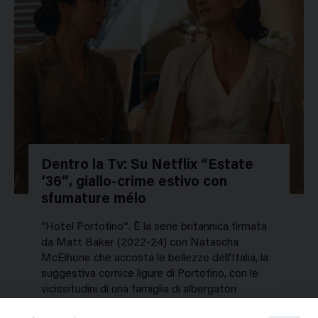
Dentro la Tv: Su Netflix “Estate
’36”, giallo-crime estivo con
sfumature mélo
“Hotel Portofino”. È la serie britannica firmata
da Matt Baker (2022-24) con Natascha
McElhone che accosta le bellezze dell’Italia, la
suggestiva cornice ligure di Portofino, con le
vicissitudini di una famiglia di albergatori
inglesi…