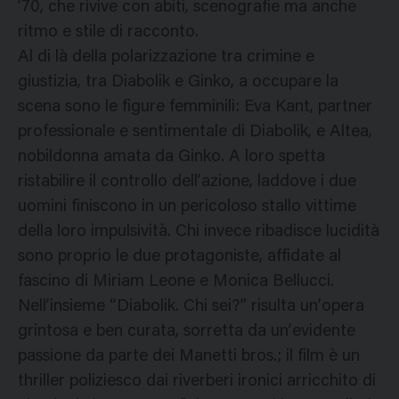
’70, che rivive con abiti, scenografie ma anche
ritmo e stile di racconto.
Al di là della polarizzazione tra crimine e
giustizia, tra Diabolik e Ginko, a occupare la
scena sono le figure femminili: Eva Kant, partner
professionale e sentimentale di Diabolik, e Altea,
nobildonna amata da Ginko. A loro spetta
ristabilire il controllo dell’azione, laddove i due
uomini finiscono in un pericoloso stallo vittime
della loro impulsività. Chi invece ribadisce lucidità
sono proprio le due protagoniste, affidate al
fascino di Miriam Leone e Monica Bellucci.
Nell’insieme “Diabolik. Chi sei?” risulta un’opera
grintosa e ben curata, sorretta da un’evidente
passione da parte dei Manetti bros.; il film è un
thriller poliziesco dai riverberi ironici arricchito di