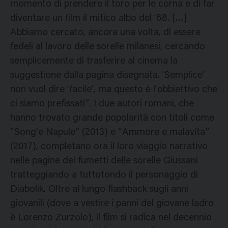
momento di prendere il toro per le corna e di far
diventare un film il mitico albo del ’68. […]
Abbiamo cercato, ancora una volta, di essere
fedeli al lavoro delle sorelle milanesi, cercando
semplicemente di trasferire al cinema la
suggestione dalla pagina disegnata. ‘Semplice’
non vuol dire ‘facile’, ma questo è l’obbiettivo che
ci siamo prefissati”. I due autori romani, che
hanno trovato grande popolarità con titoli come
“Song’e Napule” (2013) e “Ammore e malavita”
(2017), completano ora il loro viaggio narrativo
nelle pagine dei fumetti delle sorelle Giussani
tratteggiando a tuttotondo il personaggio di
Diabolik. Oltre al lungo flashback sugli anni
giovanili (dove a vestire i panni del giovane ladro
è Lorenzo Zurzolo), il film si radica nel decennio