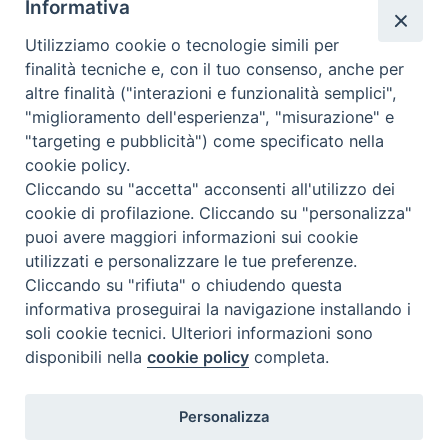
Informativa
NEWS, TV E PIATTAFORME
Utilizziamo cookie o tecnologie simili per
Martedì 28 Luglio 2026
finalità tecniche e, con il tuo consenso, anche per
altre finalità ("interazioni e funzionalità semplici",
"miglioramento dell'esperienza", "misurazione" e
"targeting e pubblicità") come specificato nella
cookie policy.
Cliccando su "accetta" acconsenti all'utilizzo dei
cookie di profilazione. Cliccando su "personalizza"
puoi avere maggiori informazioni sui cookie
utilizzati e personalizzare le tue preferenze.
Cliccando su "rifiuta" o chiudendo questa
Contatti & Info
informativa proseguirai la navigazione installando i
C.ne Aurelia, 50 – 00165 Roma
soli cookie tecnici. Ulteriori informazioni sono
disponibili nella
cookie policy
completa.
Contatti
Credits
Scrivi a: cnvf@chiesacattolica.it
Personalizza
Privacy Policy