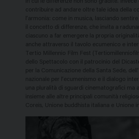
in cui le differenze non sono gradite. Invec
contribuire ad andare oltre tale idea della 
l’armonia: come in musica, lasciando sentire t
il concetto di differenze, che invita a raduna
ciascuno a far emergere la propria originalit
anche attraverso il tavolo ecumenico e interr
Tertio Millennio Film Fest (Tertiomillenniof
dello Spettacolo con il patrocinio del Dicast
per la Comunicazione della Santa Sede, dell’U
nazionale per l’ecumenismo e il dialogo interre
una pluralità di sguardi cinematografici ma a
insieme alle altre principali comunità religios
Coreis, Unione buddhista italiana e Unione in