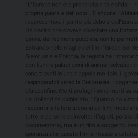
“L’Europa non era preparata a tale sfida – ha
propria paura e dell’odio”. E ancora: “Abb
rappresentava il punto più debole dell’Europa
Ha deciso che doveva diventare una fortezza,
gente, dell’opinione pubblica, non lo permett
Entrando nelle maglie del film “Green Border”
Bielorussia e Polonia, la regista ha rimarca
con fiumi e paludi pieni di animali selvatici; 
sono trovati in una trappola mortale. Il gove
respingendoli verso la Bielorussia. I doganieri
oltreconfine. Molti profughi sono morti su su
La Holland ha dichiarato: “Quando ho visto i 
raccontare le loro storie in un film, mostran
tutte le persone coinvolte: rifugiati, polizia di
documentario, ma è un film a soggetto, bas
speranza che questo film arrivasse anzitutto 