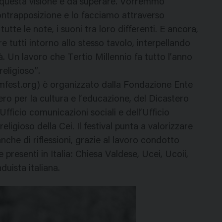
e questa visione è da superare. Vorremmo
contrapposizione e lo facciamo attraverso
utte le note, i suoni tra loro differenti. E ancora,
re tutti intorno allo stesso tavolo, interpellando
à. Un lavoro che Tertio Millennio fa tutto l’anno
eligioso”.
ilmfest.org) è organizzato dalla Fondazione Ente
ero per la cultura e l’educazione, del Dicastero
fficio comunicazioni sociali e dell’Ufficio
ligioso della Cei. Il festival punta a valorizzare
nche di riflessioni, grazie al lavoro condotto
e presenti in Italia: Chiesa Valdese, Ucei, Ucoii,
duista italiana.