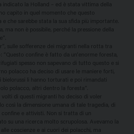
 indicato la Holland – ed è stata vittima della
iamo capito in quel momento che questo
 e che sarebbe stata la sua sfida più importante.
 ma non è possibile, perché la pressione della
e”.
, sulle sofferenze dei migranti nella rotta tra
to: “Questo confine è fatto da un’enorme foresta,
i rifugiati spesso non sapevano di tutto questo e si
rno polacco ha deciso di usare le maniere forti,
 bielorussi li hanno torturati e poi rimandati
olo polacco, altri dentro la foresta”.
volti di questi migranti ho deciso di voler
do così la dimensione umana di tale tragedia, di
 confine e attivisti. Non si tratta di un
ato su una ricerca molto scrupolosa. Avevamo la
alle coscienze e ai cuori dei polacchi, ma