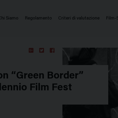
issione Nazionale Valutazione Film
Menu
Chi Siamo
Regolamento
Criteri di valutazione
Film-
di
navigazione
Google
Twitter
Facebook
Plus
on “Green Border”
llennio Film Fest