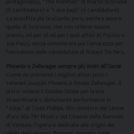
protagonista), “The Irishman” di Martin Scorsese
(5 candidature) e “I due papi” (4 candidature).
La sconfitta più bruciante, però, sembra essere
quella di Scorsese, che non ottiene nessun
premio, né per sé né per i suoi attori Al Pacino e
Joe Pesci, senza considerare poi l’amarezza per
l’esclusione dalle candidature di Robert De Niro.
Phoenix e Zellweger sempre più vicini all’Oscar
Come da previsioni i migliori attori sono i
veterani Joaquin Phoenix e Renée Zellweger. Il
primo ottiene il Golden Globe per la sua
straordinaria e disturbante performance in
“Joker” di Todd Phillips, film vincitore del Leone
d’oro alla 76ª Mostra del Cinema della Biennale
di Venezia; l’opera è dedicata alle origini del
villain dell’universo Batman, appunto Joker,