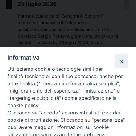
25 luglio 2026
Puntata quaranta di “Schermi & Schermi”,
rubrica settimanale di Telepace in
collaborazione con la Commissione Film CEI.
Conduce Sergio Perugini, giornalista, studioso di
cinema-Tv. Sabato 25 luglio 2026, focus
speciale sui titoli dell’estate. In…
Informativa
NEWS, PERCORSI TEMATICI
Utilizziamo cookie o tecnologie simili per
Mercoledì 29 Luglio 2026
finalità tecniche e, con il tuo consenso, anche per
altre finalità ("interazioni e funzionalità semplici",
"miglioramento dell'esperienza", "misurazione" e
"targeting e pubblicità") come specificato nella
cookie policy.
Cliccando su "accetta" acconsenti all'utilizzo dei
cookie di profilazione. Cliccando su "personalizza"
puoi avere maggiori informazioni sui cookie
utilizzati e personalizzare le tue preferenze.