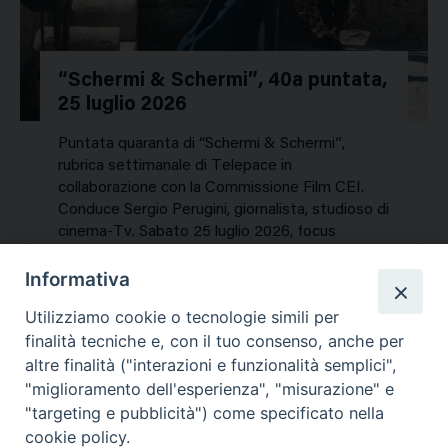
“Schermi & Schermi”, 40a puntata,
25 luglio 2026
Puntata quaranta di “Schermi & Schermi”,
rubrica settimanale di Telepace in
collaborazione con la Commissione Film CEI.
Conduce Sergio Perugini, giornalista, studioso di
cinema-Tv. Sabato 25 luglio 2026, focus
speciale sui titoli dell’estate. In…
Informativa
NEWS, PERCORSI TEMATICI
Utilizziamo cookie o tecnologie simili per
Mercoledì 29 Luglio 2026
finalità tecniche e, con il tuo consenso, anche per
altre finalità ("interazioni e funzionalità semplici",
"miglioramento dell'esperienza", "misurazione" e
"targeting e pubblicità") come specificato nella
cookie policy.