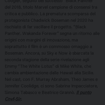
Coogler, seguito del successo “Black Panther”
del 2018, titolo Marvel campione di consensi tra
critica e pubblico. La prematura scomparsa del
protagonista Chadwick Boseman nel 2020 ha
rischiato di far vacillare il progetto. “Black
Panther. Wakanda Forever” segna un ritorno alle
origini con margini di innovazione, ma
soprattutto il film è un commosso omaggio a
Boseman. Ancora, su Sky e Now è sbarcata la
seconda stagione della serie rivelazione agli
Emmy “The White Lotus” di Mike White, che
cambia ambientazione dalle Hawaii alla Sicilia.
Nel cast, con F. Murray Abraham, Theo James e
Jennifer Coolidge, ci sono Sabrina Impacciatore,
Simona Tabasco e Beatrice Grannò.
Il punto
Cnvf-Sir
.