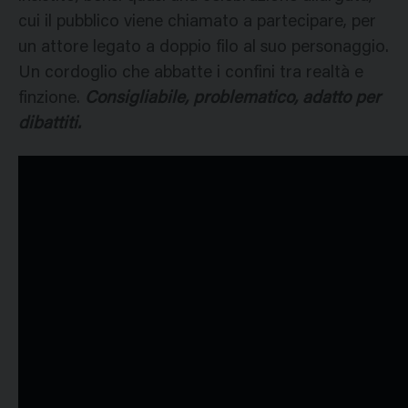
cui il pubblico viene chiamato a partecipare, per
un attore legato a doppio filo al suo personaggio.
Un cordoglio che abbatte i confini tra realtà e
finzione.
Consigliabile, problematico, adatto per
dibattiti.