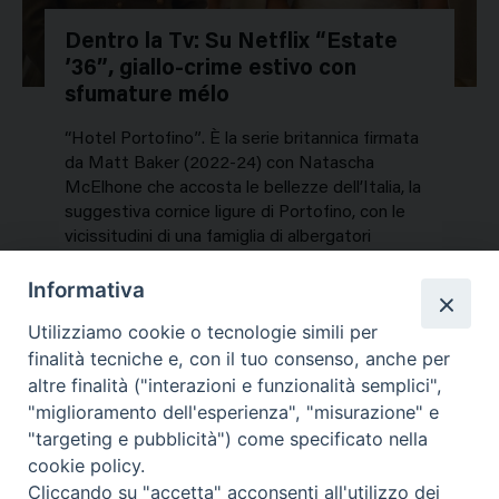
Dentro la Tv: Su Netflix “Estate
’36”, giallo-crime estivo con
sfumature mélo
“Hotel Portofino”. È la serie britannica firmata
da Matt Baker (2022-24) con Natascha
McElhone che accosta le bellezze dell’Italia, la
suggestiva cornice ligure di Portofino, con le
vicissitudini di una famiglia di albergatori
inglesi…
Informativa
NEWS, TV E PIATTAFORME
Utilizziamo cookie o tecnologie simili per
Martedì 28 Luglio 2026
finalità tecniche e, con il tuo consenso, anche per
altre finalità ("interazioni e funzionalità semplici",
"miglioramento dell'esperienza", "misurazione" e
"targeting e pubblicità") come specificato nella
cookie policy.
Cliccando su "accetta" acconsenti all'utilizzo dei