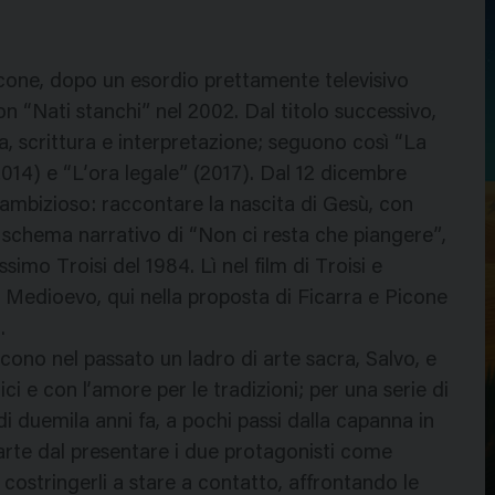
Picone, dopo un esordio prettamente televisivo
n “Nati stanchi” nel 2002. Dal titolo successivo,
gia, scrittura e interpretazione; seguono così “La
14) e “L’ora legale” (2017). Dal 12 dicembre
ambizioso: raccontare la nascita di Gesù, con
o schema narrativo di “Non ci resta che piangere”,
imo Troisi del 1984. Lì nel film di Troisi e
l Medioevo, qui nella proposta di Ficarra e Picone
.
scono nel passato un ladro di arte sacra, Salvo, e
i e con l’amore per le tradizioni; per una serie di
di duemila anni fa, a pochi passi dalla capanna in
arte dal presentare i due protagonisti come
 costringerli a stare a contatto, affrontando le