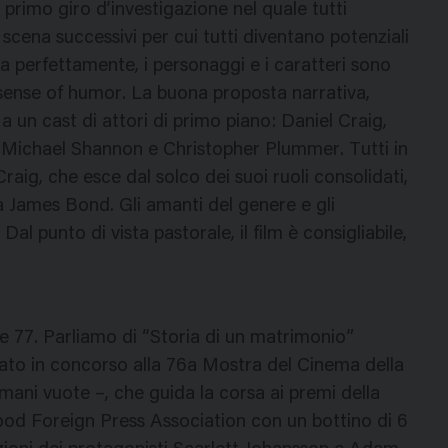
primo giro d’investigazione nel quale tutti
scena successivi per cui tutti diventano potenziali
na perfettamente, i personaggi e i caratteri sono
di sense of humor. La buona proposta narrativa,
a un cast di attori di primo piano: Daniel Craig,
e, Michael Shannon e Christopher Plummer. Tutti in
aig, che esce dal solco dei suoi ruoli consolidati,
lla James Bond. Gli amanti del genere e gli
al punto di vista pastorale, il film è consigliabile,
ne 77. Parliamo di “Storia di un matrimonio”
to in concorso alla 76a Mostra del Cinema della
mani vuote –, che guida la corsa ai premi della
od Foreign Press Association con un bottino di 6