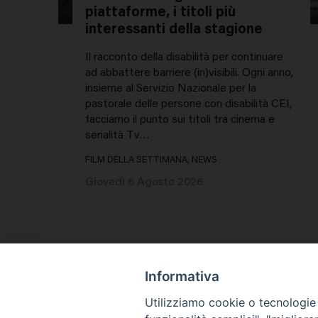
piattaforme, i titoli più
interessanti della stagione
Il racconto della disabilità per continuare
ad abbattere barriere (in)visibili. Ogni anno,
insieme al Servizio Nazionale per la
pastorale delle persone con disabilità CEI,
facciamo il punto sui titoli tra cinema e
serialità Tv…
FILM DELLA SETTIMANA, NEWS
Giovedì 6 Agosto 2026
Informativa
Utilizziamo cookie o tecnologie s