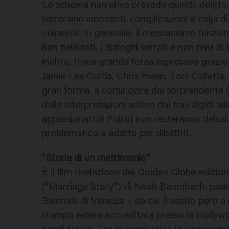
Lo schema narrativo prevede quindi: delitto, 
sembrano innocenti, complicazioni e colpi di 
colpevoli. In generale, il meccanismo funzio
ben delineati, i dialoghi serrati e non privi 
inoltre, trova grande forza espressiva grazie 
Jamie Lee Curtis, Chris Evans, Toni Collett
gran forma, a cominciare dal sorprendente Cr
dalle interpretazioni action dai toni algidi a
appassionati di Poirot non resteranno delusi. D
problematico e adatto per dibattiti.
“Storia di un matrimonio”
È il film rivelazione dei Golden Globe edizio
(“Marriage Story”) di Noah Baumbach, passa
Biennale di Venezia – da cui è uscito però a 
stampa estera accreditata presso la Hollywo