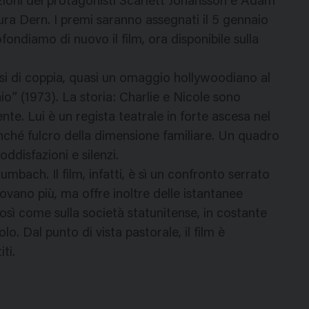
zioni dei protagonisti Scarlett Johansson e Adam
ra Dern. I premi saranno assegnati il 5 gennaio
ondiamo di nuovo il film, ora disponibile sulla
isi di coppia, quasi un omaggio hollywoodiano al
” (1973). La storia: Charlie e Nicole sono
te. Lui è un regista teatrale in forte ascesa nel
ché fulcro della dimensione familiare. Un quadro
ddisfazioni e silenzi.
mbach. Il film, infatti, è sì un confronto serrato
ovano più, ma offre inoltre delle istantanee
 così come sulla società statunitense, in costante
o. Dal punto di vista pastorale, il film è
ti.