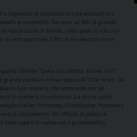
tta ragnatela di situazioni ora paradossali ora
passato e modernità. Ne esce un film di grande
 tipica storia di Natale, nella quale si ride con
o di vista pastorale, il film è da valutare come
a Agatha Christie “Cena con delitto. Knives Out”,
al grande pubblico come regista di “Star Wars: Gli
 impianto noir-mistery, che sorprende per un
rama in maniera convincente. La storia ruota
famiglia Harlan Thrombey (Christopher Plummer),
a di compleanno. Gli ufficiali di polizia si
r interrogare la numerosa e problematica