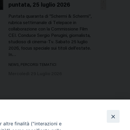
puntata, 25 luglio 2026
Puntata quaranta di “Schermi & Schermi”,
rubrica settimanale di Telepace in
collaborazione con la Commissione Film
CEI. Conduce Sergio Perugini, giornalista,
studioso di cinema-Tv. Sabato 25 luglio
2026, focus speciale sui titoli dell’estate.
In…
NEWS, PERCORSI TEMATICI
Mercoledì 29 Luglio 2026
altre finalità ("interazioni e