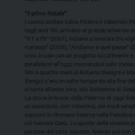
“Il primo Natale”
I comici siciliani Salvo Ficarra e Valentino 
negli anni ’90, arrivano al grande schermo co
“Il 7 e l’8” (2007), iniziano a lavorare tra re
matassa” (2009), “Andiamo a quel paese” (20
sono in sala con un progetto accattivante e 
parallelismi all’oggi, muovendosi sullo stess
film a quattro mani di Roberto Benigni e Mass
Benigni c’era un salto temporale alla fine de
si torna all’anno zero, alla Betlemme di Gesù
La storia in breve: dalla Palermo di oggi fini
un sacerdote, don Valentino, dai modi semplic
equivoci si ritrovano insieme nella Palestina 
cui nascerà Gesù. Lo spunto della vicenda p
persone del tutto opposte, finendo poi con il