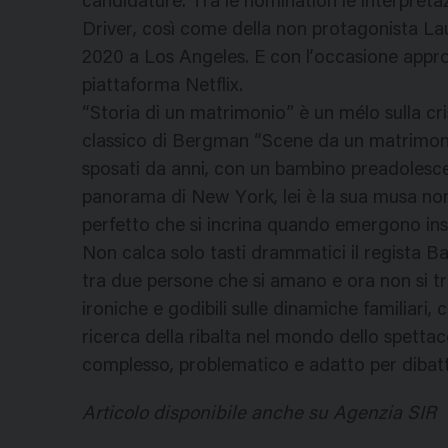
candidature. Tra le nomination le interpreta
Driver, così come della non protagonista Lau
2020 a Los Angeles. E con l’occasione approf
piattaforma Netflix.
“Storia di un matrimonio” è un mélo sulla cr
classico di Bergman “Scene da un matrimonio
sposati da anni, con un bambino preadolescen
panorama di New York, lei è la sua musa non
perfetto che si incrina quando emergono inso
Non calca solo tasti drammatici il regista Bau
tra due persone che si amano e ora non si tr
ironiche e godibili sulle dinamiche familiari,
ricerca della ribalta nel mondo dello spettacol
complesso, problematico e adatto per dibatti
Articolo disponibile anche su Agenzia SIR