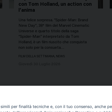
con Tom Holland, un action con
l’anima
Una felice sorpresa. “Spider-Man: Brand
New Day”, 38° film del Marvel Cinematic
Universe e quarto titolo della saga
“Spider-Man” interpretato da Tom
Holland, è un film riuscito che conquista
non solo per la consueta…
FILM DELLA SETTIMANA, NEWS
Giovedì 30 Luglio 2026
imili per finalità tecniche e, con il tuo consenso, anche per 