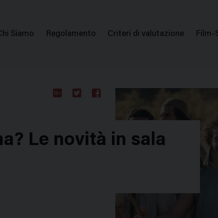
issione Nazionale Valutazione Film
Menu
Chi Siamo
Regolamento
Criteri di valutazione
Film-
di
navigazione
Google
Twitter
Facebook
Plus
a? Le novità in sala