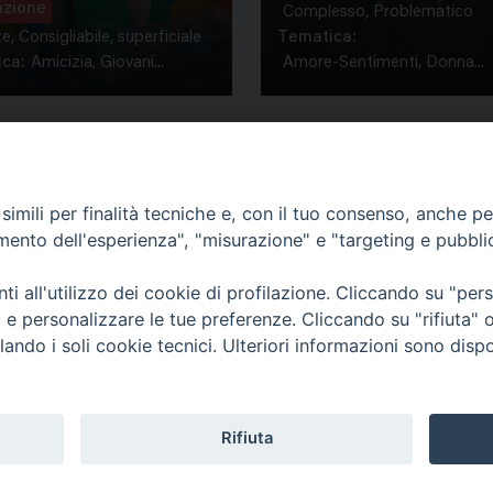
azione
Complesso, Problematico
te, Consigliabile, superficiale
Tematica:
ca:
Amicizia, Giovani...
Amore-Sentimenti, Donna...
imili per finalità tecniche e, con il tuo consenso, anche per 
amento dell'esperienza", "misurazione" e "targeting e pubbli
Contatti & Info
mmissione Nazionale Valutaz
i all'utilizzo dei cookie di profilazione. Cliccando su "pe
C.ne Aurelia, 50 – 00165 Roma
Cont
ti e personalizzare le tue preferenze. Cliccando su "rifiuta
Scrivi a: cnvf@chiesacattolica.it
Priv
lando i soli cookie tecnici. Ulteriori informazioni sono dispo
Rifiuta
Tematica
Cerca
Tutte