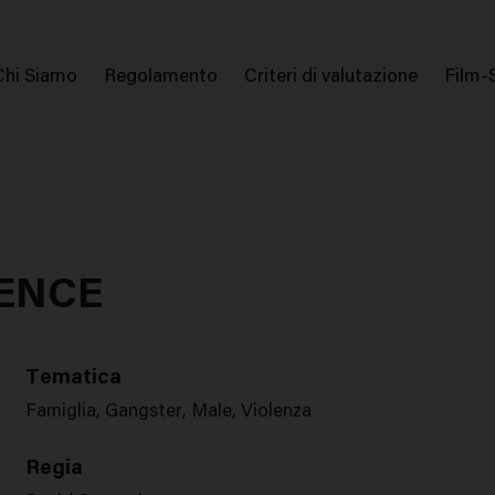
issione Nazionale Valutazione Film
Menu
Chi Siamo
Regolamento
Criteri di valutazione
Film-
di
navigazione
LENCE
Tematica
Famiglia, Gangster, Male, Violenza
Regia