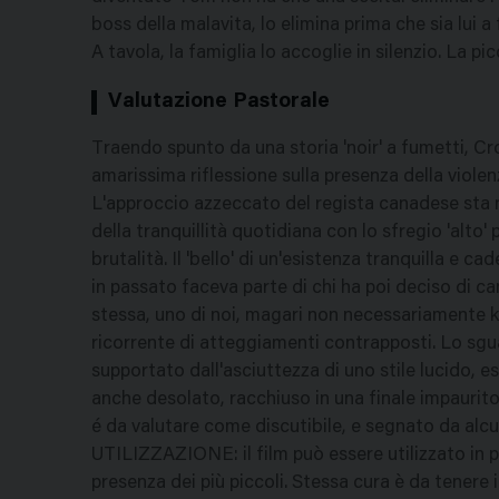
boss della malavita, lo elimina prima che sia lui 
A tavola, la famiglia lo accoglie in silenzio. La p
Valutazione Pastorale
Traendo spunto da una storia 'noir' a fumetti, 
amarissima riflessione sulla presenza della viole
L'approccio azzeccato del regista canadese sta ne
della tranquillità quotidiana con lo sfregio 'alto' 
brutalità. Il 'bello' di un'esistenza tranquilla e c
in passato faceva parte di chi ha poi deciso di 
stessa, uno di noi, magari non necessariamente k
ricorrente di atteggiamenti contrapposti. Lo s
supportato dall'asciuttezza di uno stile lucido, 
anche desolato, racchiuso in una finale impaurito e 
é da valutare come discutibile, e segnato da alc
UTILIZZAZIONE: il film può essere utilizzato in
presenza dei più piccoli. Stessa cura è da tenere i