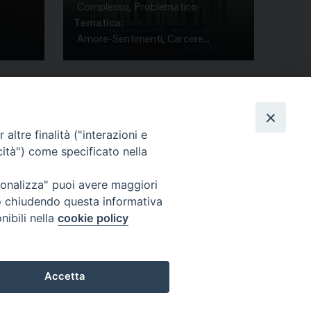
Complesso, Problematico
Tematica:
Amore-Sentimenti, Carcere...
altre finalità ("interazioni e
cità") come specificato nella
ione Film
rsonalizza" puoi avere maggiori
atti
Credits
" o chiudendo questa informativa
acy Policy
nibili nella
cookie policy
Accetta
Preferenze Cookie