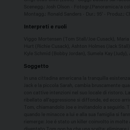
Orig.: Stati Uniti (2005) - Sogg.: basato sul rac
Scenegg.: Josh Olson - Fotogr.(Panoramica/a col
Montagg.: Ronald Sanders - Dur.: 95' - Produz.: C
Interpreti e ruoli
Viggo Mortensen (Tom Stall/Joe Cusack), Maria Be
Hurt (Richie Cusack), Ashton Holmes (Jack Stall),
Kyle Schmid (Bobby Jordan), Sumela Kay (Judy), Ap
Soggetto
In una cittadina americana la tranquilla esistenza
Jack e la piccola Sarah, cambia bruscamente quand
con cattive intenzioni nel suo locale di ristoro. 
ribellato all'aggressione si diffonde, ed ecco arri
Tom, chiamandolo Joe e invitandolo a seguirlo. T
quando le minacce a lui e alla sua famiglia si fan
riemerge: Joe é stato un killer coinvolto in molte 
diventato Tom non ha che una scelta: eliminare i p