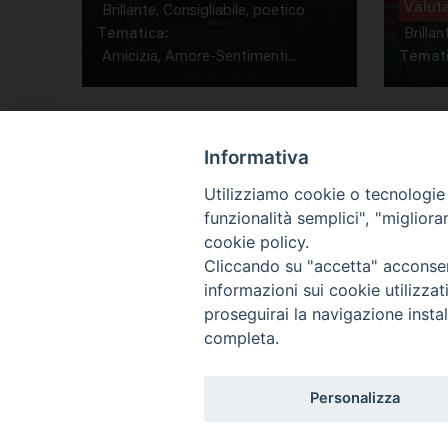
Valut
Brillante, Consigliabile, poetico
Tematica:
Brillan
Amicizia, Amore-Sentimenti...
Temati
Informativa
Utilizziamo cookie o tecnologie s
funzionalità semplici", "miglior
Co
cookie policy.
Cliccando su "accetta" acconsent
informazioni sui cookie utilizza
proseguirai la navigazione instal
completa.
Personalizza
Titolo
Ricerca Film - SerieTv