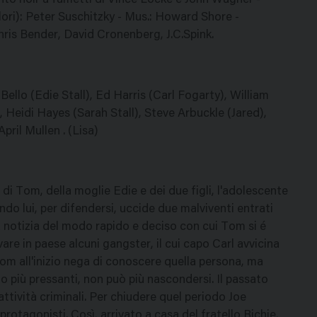
conto noir a fumetti di Vince Locke e John Wagner -
ori): Peter Suschitzky - Mus.: Howard Shore -
hris Bender, David Cronenberg, J.C.Spink.
llo (Edie Stall), Ed Harris (Carl Fogarty), William
 Heidi Hayes (Sarah Stall), Steve Arbuckle (Jared),
ril Mullen . (Lisa)
 di Tom, della moglie Edie e dei due figli, l'adolescente
o lui, per difendersi, uccide due malviventi entrati
La notizia del modo rapido e deciso con cui Tom si é
vare in paese alcuni gangster, il cui capo Carl avvicina
om all'inizio nega di conoscere quella persona, ma
no più pressanti, non può più nascondersi. Il passato
attività criminali. Per chiudere quel periodo Joe
rotagonisti. Così, arrivato a casa del fratello Richie,