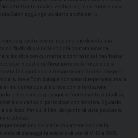
a fare altrettanto. Ucciso anche Carl, Tom torna a casa.
iccola Sarah aggiunge un piatto anche per lui.
Cronemberg costruisce un copione che diventa una
nza nell'individuo e nella società contemporanea.
lla lucidità con cui mette a contrasto la linea 'bassa'
prodotto in quella dall'irrompere della forza e della
adenzata fa i conti con la trasgressione brutale che pure
cambiare. Joe e Tom dunque non sono due persone, ma la
iller ma comunque alle prese con la tentazione
guardo di Cronemberg dunque é foertemente simbolico,
essenziale e carico di partecipazione emotiva. Sguardo
disilluso. Per cui il film, dal punto di vista pastorale,
une crudezze.
 programmazione ordinaria con attenzione per la
n vista di passaggi televisivi o di uso di VHS e DVD.