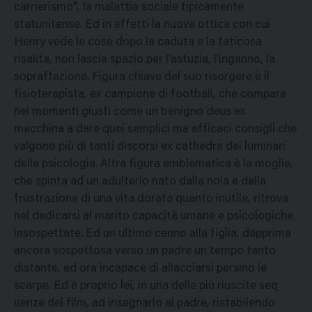
carrierismo", la malattia sociale tipicamente
statunitense. Ed in effetti la nuova ottica con cui
Henry vede le cose dopo la caduta e la faticosa
risalita, non lascia spazio per l'astuzia, l'inganno, la
sopraffazione. Figura chiave del suo risorgere è il
fisioterapista, ex campione di footbali, che compare
nei momenti giusti come un benigno deus ex
macchina a dare quei semplici ma efficaci consigli che
valgono più di tanti discorsi ex cathedra dei luminari
della psicologia. Altra figura emblematica è la moglie,
che spinta ad un adulterio nato dalla noia e dalla
frustrazione di una vita dorata quanto inutile, ritrova
nel dedicarsi al marito capacità umane e psicologiche
insospettate. Ed un ultimo cenno alla figlia, dapprima
ancora sospettosa verso un padre un tempo tanto
distante, ed ora incapace di allacciarsi persino le
scarpe. Ed è proprio lei, in una delle più riuscite seq
uenze del film, ad insegnarlo al padre, ristabilendo