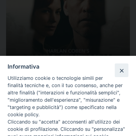
Ovunque tu sia
Informativa
Valutazione
Utilizziamo cookie o tecnologie simili per
Complesso, Problematico
finalità tecniche e, con il tuo consenso, anche per
Tematica:
Amore-Sentimenti, Carcere...
altre finalità ("interazioni e funzionalità semplici",
"miglioramento dell'esperienza", "misurazione" e
"targeting e pubblicità") come specificato nella
cookie policy.
Cliccando su "accetta" acconsenti all'utilizzo dei
cookie di profilazione. Cliccando su "personalizza"