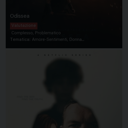
Odissea
Valutazione
Complesso, Problematico
Tematica:
Amore-Sentimenti, Donna...