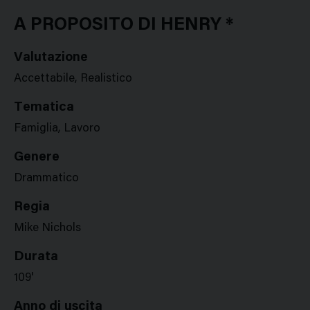
Google
Twitter
Facebook
Stampa
Plus
A PROPOSITO DI HENRY *
Valutazione
Accettabile, Realistico
Tematica
Famiglia, Lavoro
Genere
Drammatico
Regia
Mike Nichols
Durata
109'
Anno di uscita