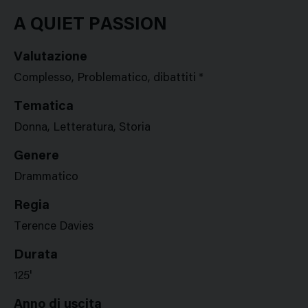
Google
Twitter
Facebook
Stampa
Plus
A QUIET PASSION
Valutazione
Complesso, Problematico, dibattiti *
Tematica
Donna, Letteratura, Storia
Genere
Drammatico
Regia
Terence Davies
Durata
125'
Anno di uscita