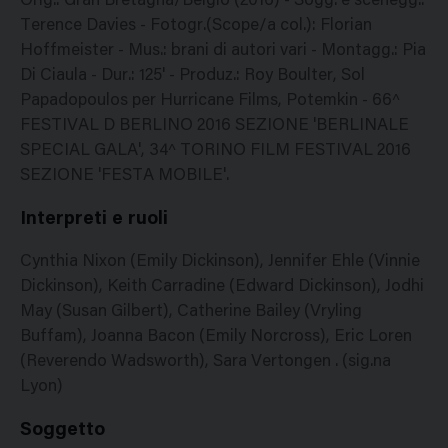
Orig.: Gran Bretagna/Belgio (2016) - Sogg. e scenegg.:
Terence Davies - Fotogr.(Scope/a col.): Florian
Hoffmeister - Mus.: brani di autori vari - Montagg.: Pia
Di Ciaula - Dur.: 125' - Produz.: Roy Boulter, Sol
Papadopoulos per Hurricane Films, Potemkin - 66^
FESTIVAL D BERLINO 2016 SEZIONE 'BERLINALE
SPECIAL GALA', 34^ TORINO FILM FESTIVAL 2016
SEZIONE 'FESTA MOBILE'.
Interpreti e ruoli
Cynthia Nixon (Emily Dickinson), Jennifer Ehle (Vinnie
Dickinson), Keith Carradine (Edward Dickinson), Jodhi
May (Susan Gilbert), Catherine Bailey (Vryling
Buffam), Joanna Bacon (Emily Norcross), Eric Loren
(Reverendo Wadsworth), Sara Vertongen . (sig.na
Lyon)
Soggetto