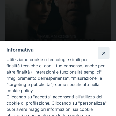
Ovunque tu sia
Informativa
Valutazione
Utilizziamo cookie o tecnologie simili per
Complesso, Problematico
finalità tecniche e, con il tuo consenso, anche per
Tematica:
Amore-Sentimenti, Carcere...
altre finalità ("interazioni e funzionalità semplici",
"miglioramento dell'esperienza", "misurazione" e
"targeting e pubblicità") come specificato nella
cookie policy.
Cliccando su "accetta" acconsenti all'utilizzo dei
cookie di profilazione. Cliccando su "personalizza"
puoi avere maggiori informazioni sui cookie
utilizzati e personalizzare le tue preferenze.