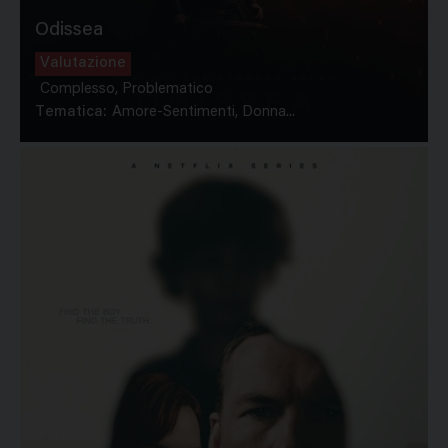
Odissea
Valutazione
Complesso, Problematico
Tematica:
Amore-Sentimenti, Donna...