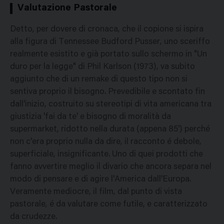
Valutazione Pastorale
Detto, per dovere di cronaca, che il copione si ispira
alla figura di Tennessee Budford Pusser, uno sceriffo
realmente esistito e già portato sullo schermo in "Un
duro per la legge" di Phil Karlson (1973), va subito
aggiunto che di un remake di questo tipo non si
sentiva proprio il bisogno. Prevedibile e scontato fin
dall'inizio, costruito su stereotipi di vita americana tra
giustizia 'fai da te' e bisogno di moralità da
supermarket, ridotto nella durata (appena 85') perché
non c'era proprio nulla da dire, il racconto é debole,
superficiale, insignificante. Uno di quei prodotti che
fanno avvertire meglio il divario che ancora separa nel
modo di pensare e di agire l'America dall'Europa.
Veramente mediocre, il film, dal punto di vista
pastorale, é da valutare come futile, e caratterizzato
da crudezze.