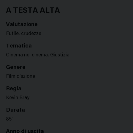
Google
Twitter
Facebook
Stampa
Plus
A TESTA ALTA
Valutazione
Futile, crudezze
Tematica
Cinema nel cinema, Giustizia
Genere
Film d'azione
Regia
Kevin Bray
Durata
85'
Anno di uscita