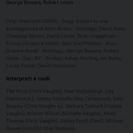
George Bowers, Robert Ivison
Orig.: Stati Uniti (2004) - Sogg.: basato su una
sceneggiatura di Mort Briskin - Scenegg.: David Klass,
Channing Gibson, David Levien, Brian Koppelman -
Fotogr.(Scope/a colori): Glen MacPherson - Mus.:
Graeme Revell - Montagg.: George Bowers, Robert
Ivison - Dur.: 85' - Produz.: Ashok Amritraj, Jim Burke,
Lucas Foster, David Hoberman.
Interpreti e ruoli
The Rock (Chris Vaughn), Neal McDonough. (Jay
Hamilton jr.), Johnny Knoxville (Ray Templeton), John
Beasley (Chris Vaughn sj.), Barbara Tarbuck (Connie
Vaughn), Kristen Wilson (Michelle Vaughn), Khleo
Thomas (Pete Vaughn), Ashley Scott (Deni), Michael
Bowen (sceriffo Stan Watkins)