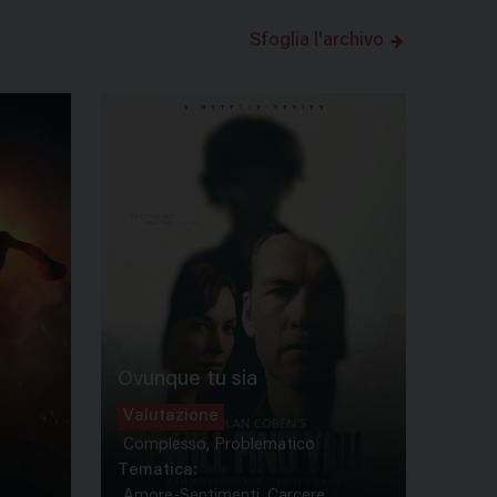
Sfoglia l'archivo
Ovunque tu sia
Valutazione
Complesso, Problematico
Tematica:
Amore-Sentimenti, Carcere...