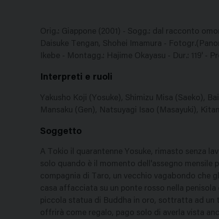
Orig.: Giappone (2001) - Sogg.: dal racconto o
Daisuke Tengan, Shohei Imamura - Fotogr.(Panora
Ikebe - Montagg.: Hajime Okayasu - Dur.: 119' - 
Interpreti e ruoli
Yakusho Koji (Yosuke), Shimizu Misa (Saeko), Ba
Mansaku (Gen), Natsuyagi Isao (Masayuki), Kitamur
Soggetto
A Tokio il quarantenne Yosuke, rimasto senza lavo
solo quando è il momento dell'assegno mensile pe
compagnia di Taro, un vecchio vagabondo che gli 
casa affacciata su un ponte rosso nella penisola 
piccola statua di Buddha in oro, sottratta ad un te
offrirà come regalo, pago solo di averla vista an