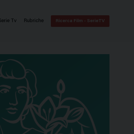
Serie Tv
Rubriche
Ricerca Film - SerieTV