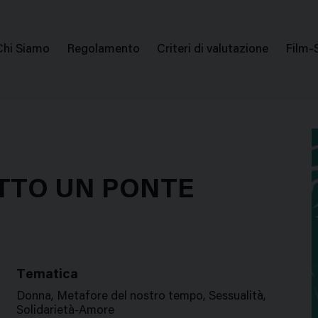
issione Nazionale Valutazione Film
Menu
Chi Siamo
Regolamento
Criteri di valutazione
Film-
di
navigazione
TTO UN PONTE
Tematica
Donna, Metafore del nostro tempo, Sessualità,
Solidarietà-Amore