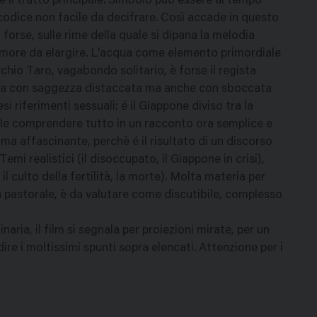
 il tratto principale. Simbolo può essere al tempo
codice non facile da decifrare. Così accade in questo
 forse, sulle rime della quale si dipana la melodia
 amore da elargire. L'acqua come elemento primordiale
ecchio Taro, vagabondo solitario, è forse il regista
ronta con saggezza distaccata ma anche con sboccata
i riferimenti sessuali: é il Giappone diviso tra la
icile comprendere tutto in un racconto ora semplice e
e ma affascinante, perchè é il risultato di un discorso
Temi realistici (il disoccupato, il Giappone in crisi),
 il culto della fertilità, la morte). Molta materia per
ta pastorale, è da valutare come discutibile, complesso
ia, il film si segnala per proiezioni mirate, per un
re i moltissimi spunti sopra elencati. Attenzione per i