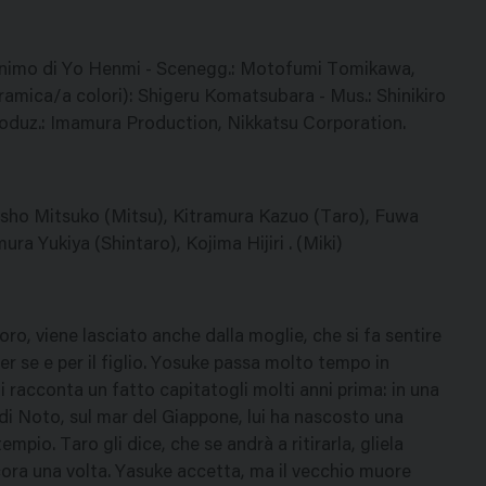
monimo di Yo Henmi - Scenegg.: Motofumi Tomikawa,
mica/a colori): Shigeru Komatsubara - Mus.: Shinikiro
Produz.: Imamura Production, Nikkatsu Corporation.
isho Mitsuko (Mitsu), Kitramura Kazuo (Taro), Fuwa
a Yukiya (Shintaro), Kojima Hijiri . (Miki)
ro, viene lasciato anche dalla moglie, che si fa sentire
r se e per il figlio. Yosuke passa molto tempo in
racconta un fatto capitatogli molti anni prima: in una
di Noto, sul mar del Giappone, lui ha nascosto una
mpio. Taro gli dice, che se andrà a ritirarla, gliela
cora una volta. Yasuke accetta, ma il vecchio muore