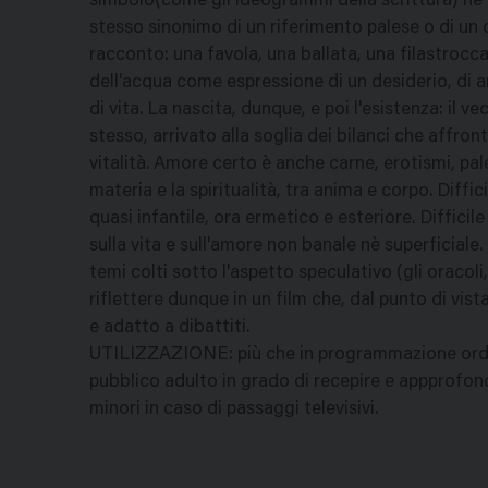
simbolo(come gli ideogrammi della scrittura) ne é
stesso sinonimo di un riferimento palese o di un 
racconto: una favola, una ballata, una filastrocca
dell'acqua come espressione di un desiderio, di
di vita. La nascita, dunque, e poi l'esistenza: il v
stesso, arrivato alla soglia dei bilanci che aff
vitalità. Amore certo è anche carne, erotismi, pales
materia e la spiritualità, tra anima e corpo. Diff
quasi infantile, ora ermetico e esteriore. Difficil
sulla vita e sull'amore non banale nè superficiale. 
temi colti sotto l'aspetto speculativo (gli oracoli,
riflettere dunque in un film che, dal punto di vis
e adatto a dibattiti.
UTILIZZAZIONE: più che in programmazione ordinar
pubblico adulto in grado di recepire e appprofondi
minori in caso di passaggi televisivi.