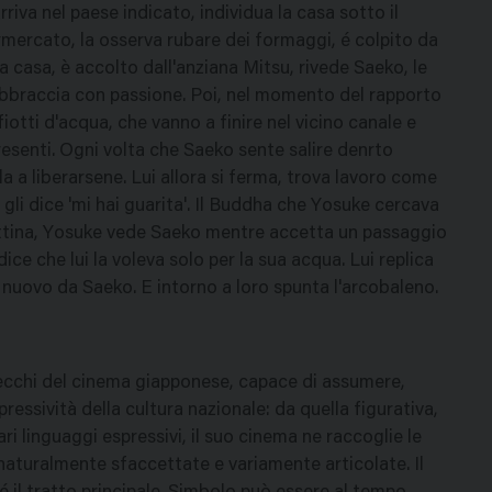
riva nel paese indicato, individua la casa sotto il
rmercato, la osserva rubare dei formaggi, é colpito da
la casa, è accolto dall'anziana Mitsu, rivede Saeko, le
o abbraccia con passione. Poi, nel momento del rapporto
iotti d'acqua, che vanno a finire nel vicino canale e
resenti. Ogni volta che Saeko sente salire denrto
a a liberarsene. Lui allora si ferma, trova lavoro come
gli dice 'mi hai guarita'. Il Buddha che Yosuke cercava
mattina, Yosuke vede Saeko mentre accetta un passaggio
dice che lui la voleva solo per la sua acqua. Lui replica
 nuovo da Saeko. E intorno a loro spunta l'arcobaleno.
vecchi del cinema giapponese, capace di assumere,
essività della cultura nazionale: da quella figurativa,
vari linguaggi espressivi, il suo cinema ne raccoglie le
naturalmente sfaccettate e variamente articolate. Il