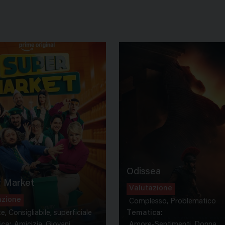
Odissea
 Market
Valutazione
azione
Complesso, Problematico
te, Consigliabile, superficiale
Tematica:
ca:
Amicizia, Giovani...
Amore-Sentimenti, Donna...