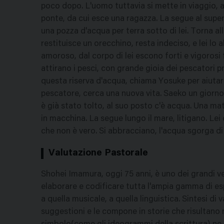
poco dopo. L'uomo tuttavia si mette in viaggio, ar
ponte, da cui esce una ragazza. La segue al supe
una pozza d'acqua per terra sotto di lei. Torna al
restituisce un orecchino, resta indeciso, e lei l
amoroso, dal corpo di lei escono forti e vigorosi f
attirano i pesci, con grande gioia dei pescatori p
questa riserva d'acqua, chiama Yosuke per aiutarl
pescatore, cerca una nuova vita. Saeko un giorno 
è già stato tolto, al suo posto c'è acqua. Una 
in macchina. La segue lungo il mare, litigano. Lei 
che non è vero. Si abbracciano, l'acqua sgorga di
Valutazione Pastorale
Shohei Imamura, oggi 75 anni, è uno dei grandi 
elaborare e codificare tutta l'ampia gamma di espr
a quella musicale, a quella linguistica. Sintesi di 
suggestioni e le compone in storie che risultano 