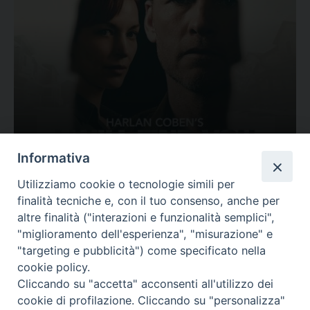
Ovunque tu sia
Informativa
Valutazione
Utilizziamo cookie o tecnologie simili per
Complesso, Problematico
finalità tecniche e, con il tuo consenso, anche per
Tematica:
Amore-Sentimenti, Carcere...
altre finalità ("interazioni e funzionalità semplici",
"miglioramento dell'esperienza", "misurazione" e
"targeting e pubblicità") come specificato nella
cookie policy.
Cliccando su "accetta" acconsenti all'utilizzo dei
cookie di profilazione. Cliccando su "personalizza"