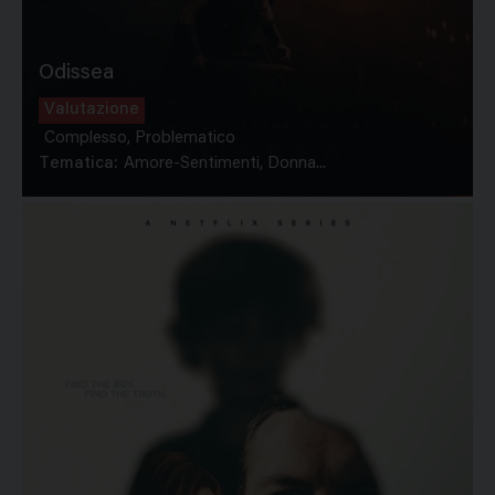
Odissea
Valutazione
Complesso, Problematico
Tematica:
Amore-Sentimenti, Donna...