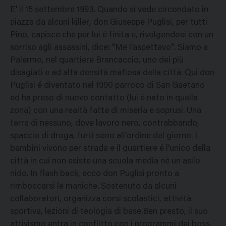
E' il 15 settembre 1993. Quando si vede circondato in
piazza da alcuni killer, don Giuseppe Puglisi, per tutti
Pino, capisce che per lui é finita e, rivolgendosi con un
sorriso agli assassini, dice: "Me l'aspettavo". Siamo a
Palermo, nel quartiere Brancaccio, uno dei più
disagiati e ad alta densità mafiosa della città. Qui don
Puglisi é diventato nel 1990 parroco di San Gaetano
ed ha preso di nuovo contatto (lui é nato in quella
zona) con una realtà fatta di miseria e soprusi. Una
terra di nessuno, dove lavoro nero, contrabbando,
spaccio di droga, furti sono all'ordine del giorno. I
bambini vivono per strada e il quartiere é l'unico della
città in cui non esiste una scuola media né un asilo
nido. In flash back, ecco don Puglisi pronto a
rimboccarsi le maniche. Sostenuto da alcuni
collaboratori, organizza corsi scolastici, attività
sportiva, lezioni di teologia di base.Ben presto, il suo
attivismo entra in conflitto con i programmi dei boss.