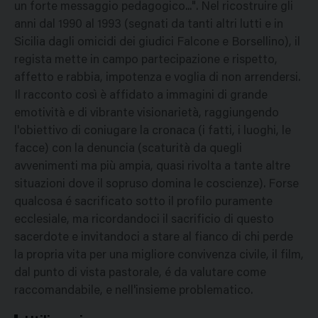
un forte messaggio pedagogico...". Nel ricostruire gli
anni dal 1990 al 1993 (segnati da tanti altri lutti e in
Sicilia dagli omicidi dei giudici Falcone e Borsellino), il
regista mette in campo partecipazione e rispetto,
affetto e rabbia, impotenza e voglia di non arrendersi.
Il racconto così è affidato a immagini di grande
emotività e di vibrante visionarietà, raggiungendo
l'obiettivo di coniugare la cronaca (i fatti, i luoghi, le
facce) con la denuncia (scaturità da quegli
avvenimenti ma più ampia, quasi rivolta a tante altre
situazioni dove il sopruso domina le coscienze). Forse
qualcosa é sacrificato sotto il profilo puramente
ecclesiale, ma ricordandoci il sacrificio di questo
sacerdote e invitandoci a stare al fianco di chi perde
la propria vita per una migliore convivenza civile, il film,
dal punto di vista pastorale, é da valutare come
raccomandabile, e nell'insieme problematico.