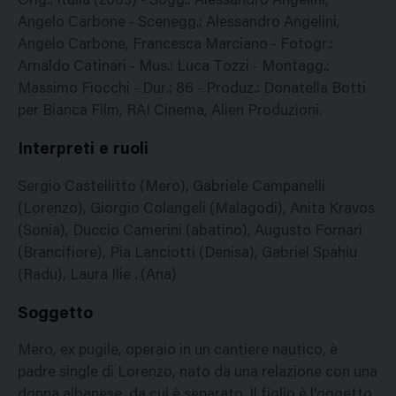
Orig.: Italia (2009) - Sogg.: Alessandro Angelini,
Angelo Carbone - Scenegg.: Alessandro Angelini,
Angelo Carbone, Francesca Marciano - Fotogr.:
Arnaldo Catinari - Mus.: Luca Tozzi - Montagg.:
Massimo Fiocchi - Dur.: 86 - Produz.: Donatella Botti
per Bianca Film, RAI Cinema, Alien Produzioni.
Interpreti e ruoli
Sergio Castellitto (Mero), Gabriele Campanelli
(Lorenzo), Giorgio Colangeli (Malagodi), Anita Kravos
(Sonia), Duccio Camerini (abatino), Augusto Fornari
(Brancifiore), Pia Lanciotti (Denisa), Gabriel Spahiu
(Radu), Laura Ilie . (Ana)
Soggetto
Mero, ex pugile, operaio in un cantiere nautico, è
padre single di Lorenzo, nato da una relazione con una
donna albanese, da cui è separato. Il figlio è l'oggetto