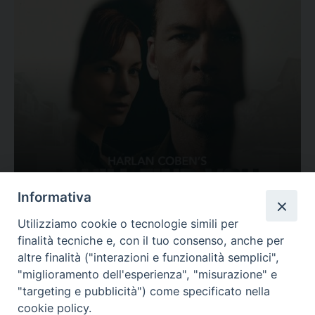
Ovunque tu sia
Informativa
Valutazione
Utilizziamo cookie o tecnologie simili per
Complesso, Problematico
finalità tecniche e, con il tuo consenso, anche per
Tematica:
Amore-Sentimenti, Carcere...
altre finalità ("interazioni e funzionalità semplici",
"miglioramento dell'esperienza", "misurazione" e
"targeting e pubblicità") come specificato nella
cookie policy.