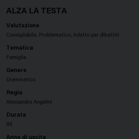
Google
Twitter
Facebook
Stampa
Plus
ALZA LA TESTA
Valutazione
Consigliabile, Problematico, Adatto per dibattiti
Tematica
Famiglia
Genere
Drammatico
Regia
Alessandro Angelini
Durata
86
Anno di uscita