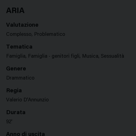
Google
Twitter
Facebook
Stampa
Plus
ARIA
Valutazione
Complesso, Problematico
Tematica
Famiglia, Famiglia - genitori figli, Musica, Sessualità
Genere
Drammatico
Regia
Valerio D'Annunzio
Durata
92'
Anno di uscita