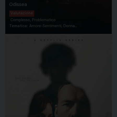
Odissea
Valutazione
Complesso, Problematico
Tematica:
Amore-Sentimenti, Donna...