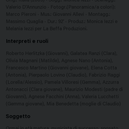
Orig.: Italia (2009) - Sogg.: Monica Iezzi - Scenegg.:
Valerio D'Annunzio - Fotogr.(Panoramica/a colori):
Marco Pieroni - Mus.: Giovanni Allevi - Montagg.:
Massimo Quaglia - Dur.: 92' - Produz.: Monica Iezzi e
Melania Iezzi per La Beffa Produzioni.
Interpreti e ruoli
Roberto Herlitzka (Giovanni), Galatea Ranzi (Clara),
Olivia Magnani (Matilde), Agnese Nano (Antonia),
Francesco Martino (Giovanni giovane), Elena Cotta
(Antonia), Pierpaolo Lovino (Claudio), Fabrizio Raggi
(Lorella/Alessio), Pamela Villoresi (Gemma), Azzurra
Antonacci (Clara giovane), Maurizio Modesti (padre di
Giovanni), Agnese Facchini (Anna), Valeria Lucchetti
(Gemma giovane), Mia Benedetta (moglie di Claudio)
Soggetto
Ormai in età matura, musicista di successo, sposato