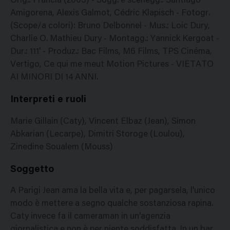
Orig.: Francia (2003) - Sogg. e scenegg.: Santiago
Amigorena, Alexis Galmot, Cédric Klapisch - Fotogr.
(Scope/a colori): Bruno Delbonnel - Mus.: Loic Dury,
Charlie O. Mathieu Dury - Montagg.: Yannick Kergoat -
Dur.: 111' - Produz.: Bac Films, M6 Films, TPS Cinéma,
Vertigo, Ce qui me meut Motion Pictures - VIETATO
AI MINORI DI 14 ANNI.
Interpreti e ruoli
Marie Gillain (Caty), Vincent Elbaz (Jean), Simon
Abkarian (Lecarpe), Dimitri Storoge (Loulou),
Zinedine Soualem (Mouss)
Soggetto
A Parigi Jean ama la bella vita e, per pagarsela, l'unico
modo è mettere a segno qualche sostanziosa rapina.
Caty invece fa il cameraman in un'agenzia
giornalistica e non è per niente soddisfatta. In un bar