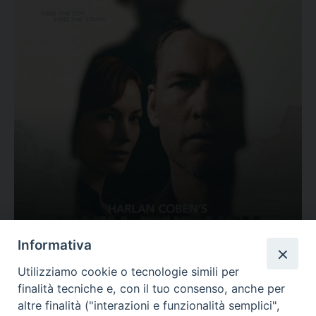
Ovunque tu sia
Informativa
Valutazione
Utilizziamo cookie o tecnologie simili per
Complesso, Problematico
finalità tecniche e, con il tuo consenso, anche per
Tematica:
Amore-Sentimenti, Carcere...
altre finalità ("interazioni e funzionalità semplici",