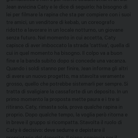
Jean avvicina Caty e le dice di seguirlo: ha bisogno di
lei per filmare la rapina che sta per compiere con i suoi
tre amici, un venditore di kebab, un coreografo
ridotto a lavorare in un locale notturno, un giovane
senza futuro. Nel momento in cui accetta, Caty
capisce di aver imboccato la strada 'cattiva', quella di
cui in quel momento ha bisogno. Il colpo va a buon
fine e la banda subito dopo si concede una vacanza.
Quando i soldi stanno per finire, Jean informa gli altri
di avere un nuovo progetto, ma stavolta veramente
grosso, quello che potrebbe sistemarli per sempre. Si
tratta di svaligiare la cassaforte di un deposito. In un
primo momento la proposta mette paura e i tre si
ritirano. Caty, rimasta sola, prova qualche rapina in
proprio. Dopo qualche tempo, la voglia però ritorna e
in breve il gruppo si ricompatta. Stavolta il ruolo di
Caty è decisivo: deve sedurre e depistare il