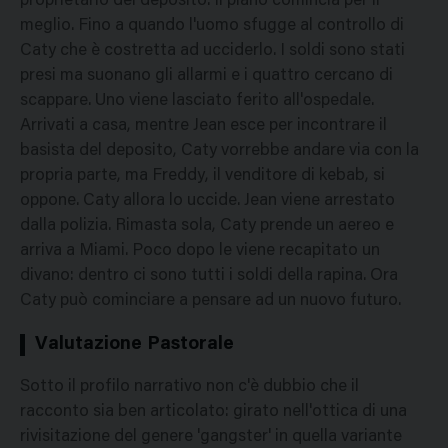
proprietario del deposito. Il piano comincia per il
meglio. Fino a quando l'uomo sfugge al controllo di
Caty che è costretta ad ucciderlo. I soldi sono stati
presi ma suonano gli allarmi e i quattro cercano di
scappare. Uno viene lasciato ferito all'ospedale.
Arrivati a casa, mentre Jean esce per incontrare il
basista del deposito, Caty vorrebbe andare via con la
propria parte, ma Freddy, il venditore di kebab, si
oppone. Caty allora lo uccide. Jean viene arrestato
dalla polizia. Rimasta sola, Caty prende un aereo e
arriva a Miami. Poco dopo le viene recapitato un
divano: dentro ci sono tutti i soldi della rapina. Ora
Caty può cominciare a pensare ad un nuovo futuro.
Valutazione Pastorale
Sotto il profilo narrativo non c'è dubbio che il
racconto sia ben articolato: girato nell'ottica di una
rivisitazione del genere 'gangster' in quella variante