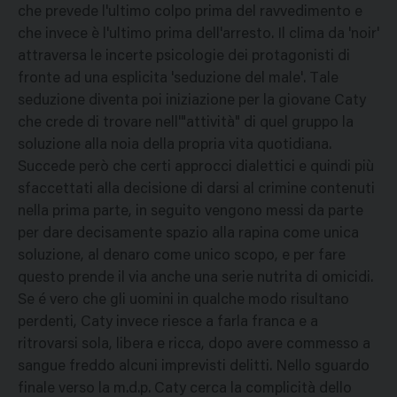
che prevede l'ultimo colpo prima del ravvedimento e
che invece è l'ultimo prima dell'arresto. Il clima da 'noir'
attraversa le incerte psicologie dei protagonisti di
fronte ad una esplicita 'seduzione del male'. Tale
seduzione diventa poi iniziazione per la giovane Caty
che crede di trovare nell'"attività" di quel gruppo la
soluzione alla noia della propria vita quotidiana.
Succede però che certi approcci dialettici e quindi più
sfaccettati alla decisione di darsi al crimine contenuti
nella prima parte, in seguito vengono messi da parte
per dare decisamente spazio alla rapina come unica
soluzione, al denaro come unico scopo, e per fare
questo prende il via anche una serie nutrita di omicidi.
Se é vero che gli uomini in qualche modo risultano
perdenti, Caty invece riesce a farla franca e a
ritrovarsi sola, libera e ricca, dopo avere commesso a
sangue freddo alcuni imprevisti delitti. Nello sguardo
finale verso la m.d.p. Caty cerca la complicità dello