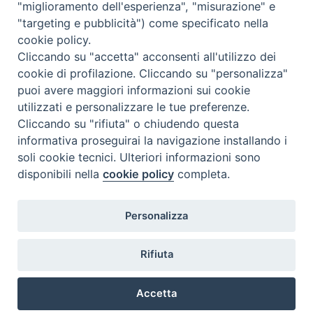
"miglioramento dell'esperienza", "misurazione" e
"targeting e pubblicità") come specificato nella
cookie policy.
Cliccando su "accetta" acconsenti all'utilizzo dei
cookie di profilazione. Cliccando su "personalizza"
puoi avere maggiori informazioni sui cookie
utilizzati e personalizzare le tue preferenze.
Cliccando su "rifiuta" o chiudendo questa
Contatti & Info
informativa proseguirai la navigazione installando i
C.ne Aurelia, 50 – 00165 Roma
soli cookie tecnici. Ulteriori informazioni sono
Contatti
disponibili nella
cookie policy
completa.
Credits
Scrivi a: cnvf@chiesacattolica.it
Personalizza
Privacy Policy
Rifiuta
Accetta
Ricerca Film - SerieTV