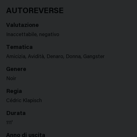
Google
Twitter
Facebook
Stampa
Plus
AUTOREVERSE
Valutazione
Inaccettabile, negativo
Tematica
Amicizia, Avidità, Denaro, Donna, Gangster
Genere
Noir
Regia
Cédric Klapisch
Durata
111'
Anno di uscita