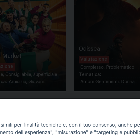
Odissea
 Market
Valutazione
azione
Complesso, Problematico
te, Consigliabile, superficiale
Tematica:
ca:
Amicizia, Giovani...
Amore-Sentimenti, Donna...
imili per finalità tecniche e, con il tuo consenso, anche per 
amento dell'esperienza", "misurazione" e "targeting e pubbli
Contatti & Info