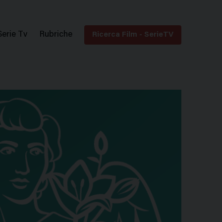
Serie Tv
Rubriche
Ricerca Film - SerieTV