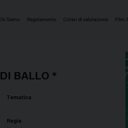
issione Nazionale Valutazione Film
Menu
Chi Siamo
Regolamento
Criteri di valutazione
Film-
di
navigazione
DI BALLO *
Tematica
Regia