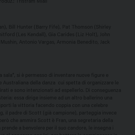
Produz.: Tristram Miall
n), Bill Hunter (Barry Fife), Pat Thomson (Shirley
tford (Les Kendall), Gia Carides (Liz Holt), John
 Mushin, Antonio Vargas, Armonia Benedito, Jack
 sala", si è permesso di inventare nuove figure e
e Australiana della danza  cui spetta di organizzare le
irati e sono intenzionati ad espellerlo. Di conseguenza
teria: essa dirige insieme ad un altro ballerino una
iporti la vittoria facendo coppia con una celebre
ug, il padre di Scott (già campione), parteggia invece
a però che ammira Scott è Fran, una segretaria della
a prende a benvolere per il suo candore, le insegna i