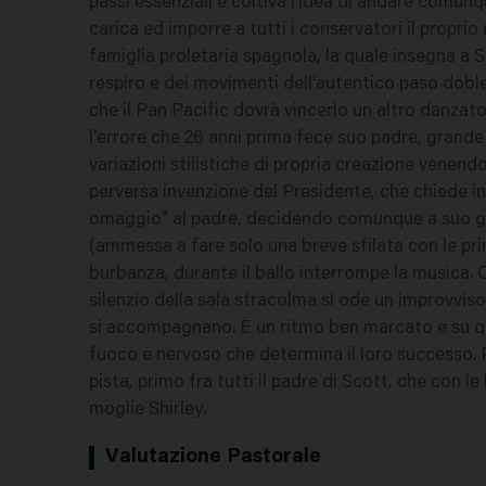
passi essenziali e coltiva l'idea di andare comun
carica ed imporre a tutti i conservatori il propri
famiglia proletaria spagnola, la quale insegna a Sco
respiro e dei movimenti dell'autentico paso doble.
che il Pan Pacific dovrà vincerlo un altro danzato
l'errore che 26 anni prima fece suo padre, grande 
variazioni stilistiche di propria creazione venend
perversa invenzione del Presidente, che chiede in
omaggio" al padre, decidendo comunque a suo giu
(ammessa a fare solo una breve sfilata con le princ
burbanza, durante il ballo interrompe la musica. C
silenzio della sala stracolma si ode un improvvis
si accompagnano. È un ritmo ben marcato e su qu
fuoco e nervoso che determina il loro successo. P
pista, primo fra tutti il padre di Scott, che con l
moglie Shirley.
Valutazione Pastorale