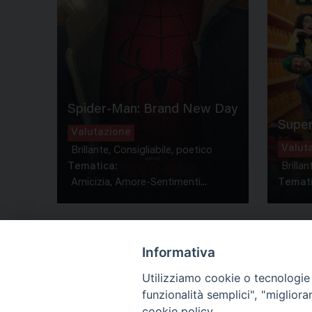
Spider-Man: Brand New Day
Super
Valutazione
Valut
Brillante, Consigliabile, poetico
Tematica:
Brillan
Amicizia, Amore-Sentimenti...
Temati
Informativa
Utilizziamo cookie o tecnologie s
funzionalità semplici", "miglior
cookie policy.