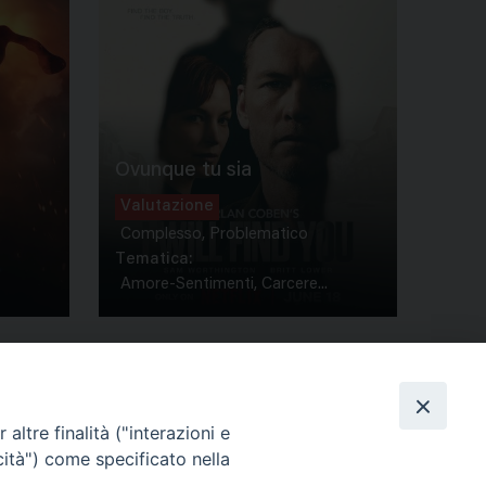
Ovunque tu sia
Valutazione
Complesso, Problematico
Tematica:
Amore-Sentimenti, Carcere...
altre finalità ("interazioni e
cità") come specificato nella