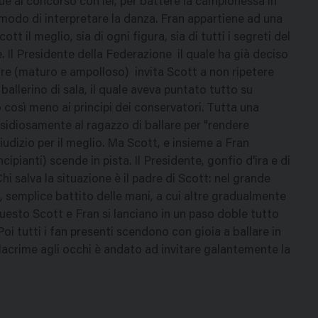
que al concorso con lei, per battere la campionessa in
o modo di interpretare la danza. Fran appartiene ad una
tt il meglio, sia di ogni figura, sia di tutti i segreti del
 Il Presidente della Federazione  il quale ha già deciso
re (maturo e ampolloso)  invita Scott a non ripetere
ballerino di sala, il quale aveva puntato tutto su
o così meno ai principi dei conservatori. Tutta una
sidiosamente al ragazzo di ballare per "rendere
dizio per il meglio. Ma Scott, e insieme a Fran
ipianti) scende in pista. Il Presidente, gonfio d'ira e di
hi salva la situazione è il padre di Scott: nel grande
o, semplice battito delle mani, a cui altre gradualmente
esto Scott e Fran si lanciano in un paso doble tutto
oi tutti i fan presenti scendono con gioia a ballare in
e lacrime agli occhi è andato ad invitare galantemente la