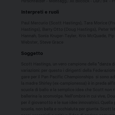
Hirschfelder - Montagg.: Jill Bilcock - Dur.: 94' - 
Interpreti e ruoli
Paul Mercurio (Scott Hastings), Tara Morice (Fra
Hastings), Barry Otto (Doug Hastings), Peter Whi
Hannah, Sonia Kruger-Tayler, Kris McQuade, Pip
Webster, Steve Grace
Soggetto
Scott Hastings, un vero campione della "danza da
variazioni: per questo i dirigenti della Federazion
gare per il Pan Pacific Championships  si sono ad
la madre Shirley (ex-campionessa) è in preda all'is
scuola di ballo e la semplice idea che Scott non r
ballerina la sconvolge. Nell'ombra in cui vive, Do
per il giovanotto e le sue idee innovatrici. Quell
scuola, non bella e occhialuta per giunta. Scott l