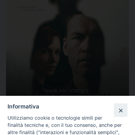
Ovunque tu sia
Informativa
Valutazione
Utilizziamo cookie o tecnologie simili per
Complesso, Problematico
finalità tecniche e, con il tuo consenso, anche per
Tematica:
Amore-Sentimenti, Carcere...
altre finalità ("interazioni e funzionalità semplici",