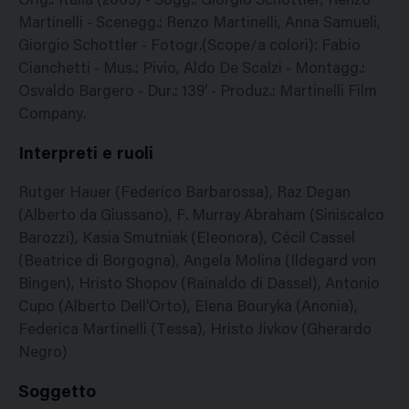
Orig.: Italia (2009) - Sogg.: Giorgio Schottler, Renzo
Martinelli - Scenegg.: Renzo Martinelli, Anna Samueli,
Giorgio Schottler - Fotogr.(Scope/a colori): Fabio
Cianchetti - Mus.: Pivio, Aldo De Scalzi - Montagg.:
Osvaldo Bargero - Dur.: 139' - Produz.: Martinelli Film
Company.
Interpreti e ruoli
Rutger Hauer (Federico Barbarossa), Raz Degan
(Alberto da Giussano), F. Murray Abraham (Siniscalco
Barozzi), Kasia Smutniak (Eleonora), Cécil Cassel
(Beatrice di Borgogna), Angela Molina (Ildegard von
Bingen), Hristo Shopov (Rainaldo di Dassel), Antonio
Cupo (Alberto Dell'Orto), Elena Bouryka (Anonia),
Federica Martinelli (Tessa), Hristo Jivkov (Gherardo
Negro)
Soggetto