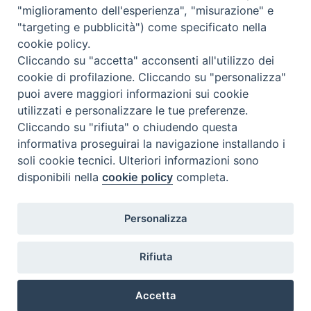
"miglioramento dell'esperienza", "misurazione" e
"targeting e pubblicità") come specificato nella
cookie policy.
Cliccando su "accetta" acconsenti all'utilizzo dei
cookie di profilazione. Cliccando su "personalizza"
puoi avere maggiori informazioni sui cookie
utilizzati e personalizzare le tue preferenze.
Cliccando su "rifiuta" o chiudendo questa
Contatti & Info
informativa proseguirai la navigazione installando i
C.ne Aurelia, 50 – 00165 Roma
soli cookie tecnici. Ulteriori informazioni sono
disponibili nella
cookie policy
completa.
Contatti
Credits
Scrivi a: cnvf@chiesacattolica.it
Personalizza
Privacy Policy
Rifiuta
Accetta
Ricerca Film - SerieTV