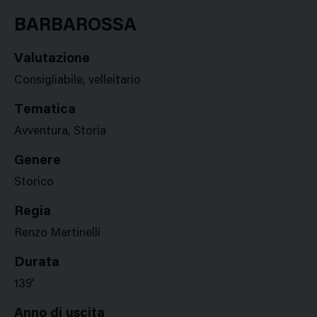
Google
Twitter
Facebook
Stampa
Plus
BARBAROSSA
Valutazione
Consigliabile, velleitario
Tematica
Avventura, Storia
Genere
Storico
Regia
Renzo Martinelli
Durata
139'
Anno di uscita