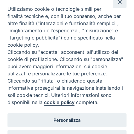
Valutazione
Utilizziamo cookie o tecnologie simili per
Complesso, Problematico
finalità tecniche e, con il tuo consenso, anche per
Tematica:
Amore-Sentimenti, Carcere...
altre finalità ("interazioni e funzionalità semplici",
"miglioramento dell'esperienza", "misurazione" e
"targeting e pubblicità") come specificato nella
cookie policy.
Cliccando su "accetta" acconsenti all'utilizzo dei
cookie di profilazione. Cliccando su "personalizza"
puoi avere maggiori informazioni sui cookie
utilizzati e personalizzare le tue preferenze.
Cliccando su "rifiuta" o chiudendo questa
Contatti & Info
informativa proseguirai la navigazione installando i
C.ne Aurelia, 50 – 00165 Roma
soli cookie tecnici. Ulteriori informazioni sono
disponibili nella
cookie policy
completa.
Contatti
Credits
Scrivi a: cnvf@chiesacattolica.it
Personalizza
Privacy Policy