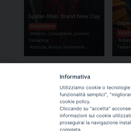
Spider-Man: Brand New Day
Super
Valutazione
Valut
Brillante, Consigliabile, poetico
Tematica:
Brillan
Amicizia, Amore-Sentimenti...
Temati
Informativa
Utilizziamo cookie o tecnologie s
funzionalità semplici", "miglior
Co
cookie policy.
Cliccando su "accetta" acconsent
informazioni sui cookie utilizza
proseguirai la navigazione instal
completa.