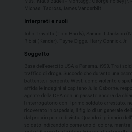
Mus.: Klaus Badeli - Montagg.: George Folsey jr. 
Michael Tadross, James Vanderbilt.
Interpreti e ruoli
John Travolta (Tom Hardy), Samuel L.Jackson (Na
Ribisi (Kender), Tayne Diggs, Harry Connick, Jr
Soggetto
Base dell'esercito USA a Panama, 1999. Tra i solda
traffico di droga. Succede che durante una eser
battente, il sergente West, uomo violento e spieta
affida le indagini al capitano Julia Osborne, respo
agente della DEA con un passato ancora da chiar
l'interrogatorio con il primo soldato arrestato, ne
ricoverato in ospedale, il figlio di un generale de
dal proprio punto di vista. Quando il primario dell
soldato indicandolo come uno di colore, mentre p