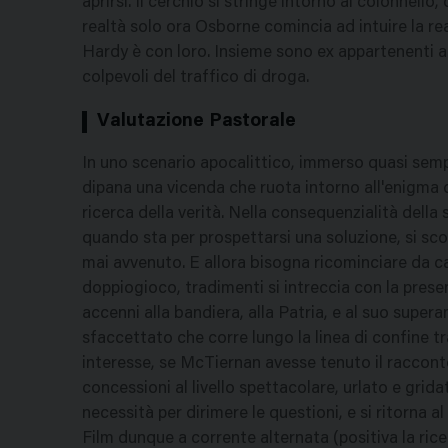
aprirsi. Il cerchio si stringe intorno al colonnello
realtà solo ora Osborne comincia ad intuire la real
Hardy è con loro. Insieme sono ex appartenenti ai co
colpevoli del traffico di droga.
Valutazione Pastorale
In uno scenario apocalittico, immerso quasi sempr
dipana una vicenda che ruota intorno all'enigma del
ricerca della verità. Nella consequenzialità della 
quando sta per prospettarsi una soluzione, si scop
mai avvenuto. E allora bisogna ricominciare da capo
doppiogioco, tradimenti si intreccia con la presenz
accenni alla bandiera, alla Patria, e al suo super
sfaccettato che corre lungo la linea di confine t
interesse, se McTiernan avesse tenuto il raccont
concessioni al livello spettacolare, urlato e grida
necessità per dirimere le questioni, e si ritorna al
Film dunque a corrente alternata (positiva la rice