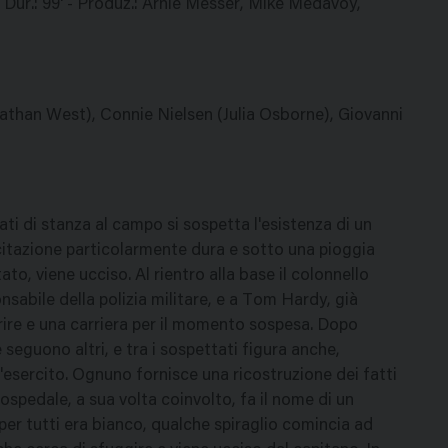
- Dur.: 99' - Produz.: Arnie Messer, Mike Medavoy,
than West), Connie Nielsen (Julia Osborne), Giovanni
ti di stanza al campo si sospetta l'esistenza di un
citazione particolarmente dura e sotto una pioggia
to, viene ucciso. Al rientro alla base il colonnello
nsabile della polizia militare, e a Tom Hardy, già
ire e una carriera per il momento sospesa. Dopo
 seguono altri, e tra i sospettati figura anche,
ll'esercito. Ognuno fornisce una ricostruzione dei fatti
'ospedale, a sua volta coinvolto, fa il nome di un
er tutti era bianco, qualche spiraglio comincia ad