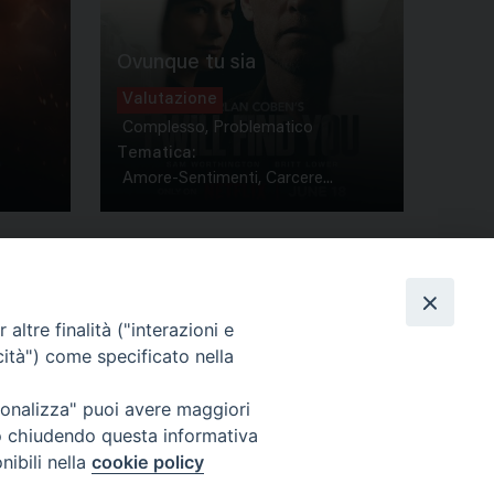
Ovunque tu sia
Valutazione
Complesso, Problematico
Tematica:
Amore-Sentimenti, Carcere...
altre finalità ("interazioni e
cità") come specificato nella
ione Film
rsonalizza" puoi avere maggiori
atti
Credits
" o chiudendo questa informativa
acy Policy
nibili nella
cookie policy