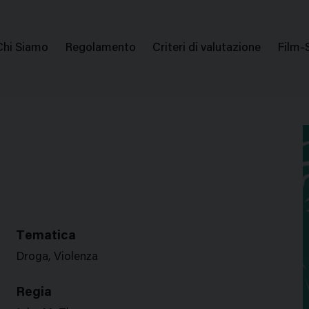
issione Nazionale Valutazione Film
Menu
Chi Siamo
Regolamento
Criteri di valutazione
Film-
di
navigazione
Tematica
Droga, Violenza
Regia