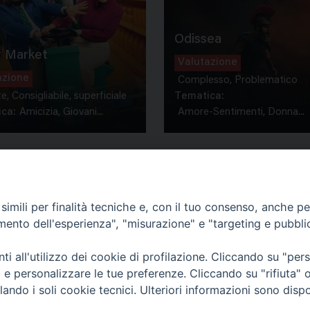
Odissea
 Market
Valutazione
azione
Complesso, Problematico
te, Consigliabile, superficiale
Tematica:
ca:
Amicizia, Giovani...
Amore-Sentimenti, Donna...
imili per finalità tecniche e, con il tuo consenso, anche per 
amento dell'esperienza", "misurazione" e "targeting e pubbli
Contatti & Info
mmissione Nazionale Valutaz
i all'utilizzo dei cookie di profilazione. Cliccando su "pe
C.ne Aurelia, 50 – 00165 Roma
Cont
ti e personalizzare le tue preferenze. Cliccando su "rifiuta
Scrivi a: cnvf@chiesacattolica.it
Priv
lando i soli cookie tecnici. Ulteriori informazioni sono dispo