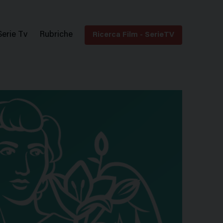
Serie Tv
Rubriche
Ricerca Film - SerieTV