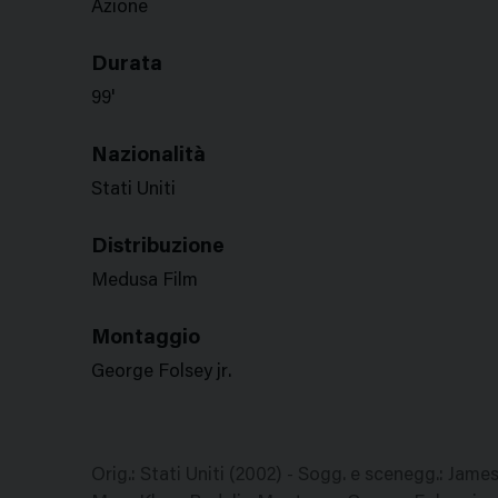
Azione
Durata
99'
Nazionalità
Stati Uniti
Distribuzione
Medusa Film
Montaggio
George Folsey jr.
Orig.: Stati Uniti (2002) - Sogg. e scenegg.: Jam