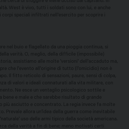
, che cerca di sfuggire e viene ucciso dal capitano. In
tà. West è vivo, tutti i soldati sono con lui, e anche
rpi speciali infiltrati nell'esercito per scoprire i
e nel buio e flagellato da una pioggia continua, si
la verità. O, meglio, della difficile (impossibile)
storia, assistiamo alle molte 'versioni' dell'accaduto ma,
re che l'evento all'origine di tutto (l'omicidio) non è
. Il fitto reticolo di sensazioni, paure, sensi di colpa,
a di valori e ideali connaturati alla vita militare, con
amento. Ne esce un ventaglio psicologico sottile e
ra bene e male e che sarebbe risultato di grande
o più asciutto e concentrato. La regia invece fa molte
to. Prevale allora un'idea della guerra come inevitabile
 'naturale' uso delle armi tipico della società americana.
rca della verità a fin di bene; meno motivati certi