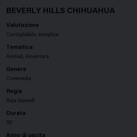
Google
Twitter
Facebook
Stampa
Plus
BEVERLY HILLS CHIHUAHUA
Valutazione
Consigliabile, semplice
Tematica
Animali, Avventura
Genere
Commedia
Regia
Raja Gosnell
Durata
95'
Anno di uscita