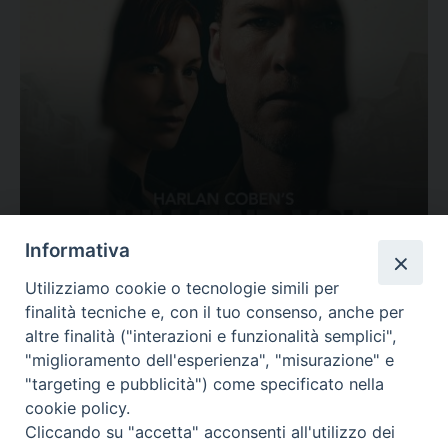
Ovunque tu sia
Informativa
Valutazione
Utilizziamo cookie o tecnologie simili per
Complesso, Problematico
finalità tecniche e, con il tuo consenso, anche per
Tematica:
Amore-Sentimenti, Carcere...
altre finalità ("interazioni e funzionalità semplici",
"miglioramento dell'esperienza", "misurazione" e
"targeting e pubblicità") come specificato nella
cookie policy.
Cliccando su "accetta" acconsenti all'utilizzo dei