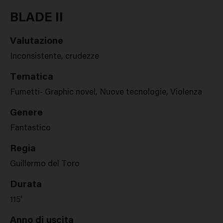
Google
Twitter
Facebook
Stampa
Plus
BLADE II
Valutazione
Inconsistente, crudezze
Tematica
Fumetti- Graphic novel, Nuove tecnologie, Violenza
Genere
Fantastico
Regia
Guillermo del Toro
Durata
115'
Anno di uscita