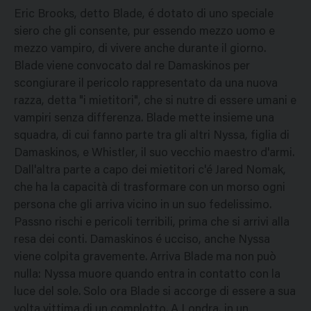
Eric Brooks, detto Blade, é dotato di uno speciale
siero che gli consente, pur essendo mezzo uomo e
mezzo vampiro, di vivere anche durante il giorno.
Blade viene convocato dal re Damaskinos per
scongiurare il pericolo rappresentato da una nuova
razza, detta "i mietitori", che si nutre di essere umani e
vampiri senza differenza. Blade mette insieme una
squadra, di cui fanno parte tra gli altri Nyssa, figlia di
Damaskinos, e Whistler, il suo vecchio maestro d'armi.
Dall'altra parte a capo dei mietitori c'é Jared Nomak,
che ha la capacità di trasformare con un morso ogni
persona che gli arriva vicino in un suo fedelissimo.
Passno rischi e pericoli terribili, prima che si arrivi alla
resa dei conti. Damaskinos é ucciso, anche Nyssa
viene colpita gravemente. Arriva Blade ma non può
nulla: Nyssa muore quando entra in contatto con la
luce del sole. Solo ora Blade si accorge di essere a sua
volta vittima di un complotto. A Londra, in un