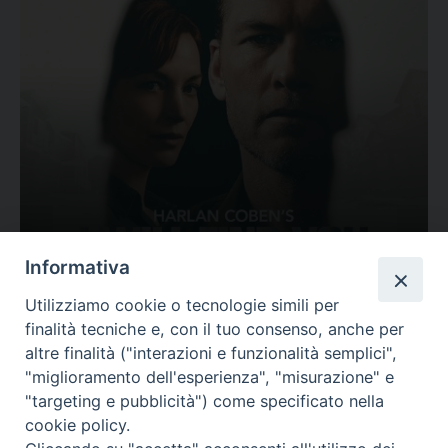
Ovunque tu sia
Informativa
Valutazione
Utilizziamo cookie o tecnologie simili per
Complesso, Problematico
finalità tecniche e, con il tuo consenso, anche per
Tematica:
Amore-Sentimenti, Carcere...
altre finalità ("interazioni e funzionalità semplici",
"miglioramento dell'esperienza", "misurazione" e
"targeting e pubblicità") come specificato nella
cookie policy.