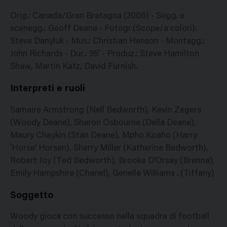
Orig.: Canada/Gran Bretagna (2006) - Sogg. e
scenegg.: Geoff Deane - Fotogr.(Scope/a colori):
Steve Danyluk - Mus.: Christian Henson - Montagg.:
John Richards - Dur.: 95' - Produz.: Steve Hamilton
Shaw, Martin Katz, David Furnish.
Interpreti e ruoli
Samaire Armstrong (Nell Bedworth), Kevin Zegers
(Woody Deane), Sharon Osbourne (Della Deane),
Maury Chaykin (Stan Deane), Mpho Koaho (Harry
'Horse' Horsen), Sherry Miller (Katherine Bedworth),
Robert Joy (Ted Bedworth), Brooke D'Orsay (Brenna),
Emily Hampshire (Chanel), Genelle Williams . (Tiffany)
Soggetto
Woody gioca con successo nella squadra di football