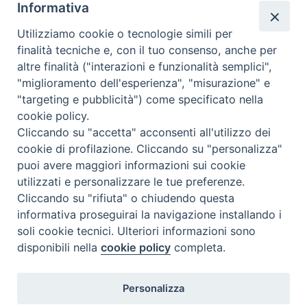
Informativa
Valutazione
Utilizziamo cookie o tecnologie simili per
Complesso, Problematico
finalità tecniche e, con il tuo consenso, anche per
Tematica:
Amore-Sentimenti, Carcere...
altre finalità ("interazioni e funzionalità semplici",
"miglioramento dell'esperienza", "misurazione" e
"targeting e pubblicità") come specificato nella
cookie policy.
Cliccando su "accetta" acconsenti all'utilizzo dei
cookie di profilazione. Cliccando su "personalizza"
puoi avere maggiori informazioni sui cookie
utilizzati e personalizzare le tue preferenze.
Cliccando su "rifiuta" o chiudendo questa
Contatti & Info
informativa proseguirai la navigazione installando i
C.ne Aurelia, 50 – 00165 Roma
soli cookie tecnici. Ulteriori informazioni sono
disponibili nella
cookie policy
completa.
Contatti
Credits
Scrivi a: cnvf@chiesacattolica.it
Personalizza
Privacy Policy