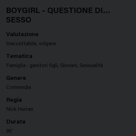
Google
Twitter
Facebook
Stampa
Plus
BOYGIRL – QUESTIONE DI…
SESSO
Valutazione
Inaccettabile, volgare
Tematica
Famiglia - genitori figli, Giovani, Sessualità
Genere
Commedia
Regia
Nick Hurran
Durata
95'