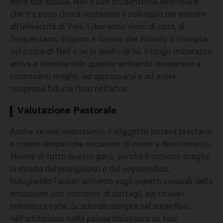
della sua scuola. Neil é uan studentessa esemplare
che tra poco dovrà sostenere il colloquio per entrare
all'università di Yale. I due sono vicini di casa, si
frequentano, litigano e finisce che Woody si risveglia
nel corpo di Neil e lei in quello di lui. Il lungo imbarazzo
arriva a termine solo quando entrambi imoparano a
conoscersi meglio, ad apprezzarsi e ad avere
reciproca fiducia l'uno nell'altra.
Valutazione Pastorale
Anche se non nuovissimo, il soggetto poteva prestarsi
a creare simpatiche occasioni di ironia e divertimento.
Niente di tutto questo però, perché il copione sceglie
la strada del pruriginoso e del voyeuristico,
indugiando (quasi) soltanto sugli aspetti sessuali della
situazione con contorno di dettagli, particolari,
insistenze varie. Scadendo sempre nel superfluo,
nell'artificioso, nella palese insistenza su toni