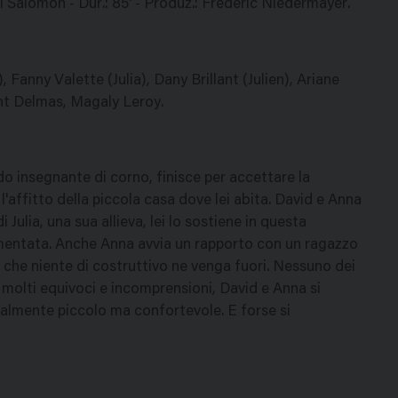
 Salomon - Dur.: 85' - Produz.: Frederic Niedermayer.
anny Valette (Julia), Dany Brillant (Julien), Ariane
ent Delmas, Magaly Leroy.
do insegnante di corno, finisce per accettare la
'affitto della piccola casa dove lei abita. David e Anna
Julia, una sua allieva, lei lo sostiene in questa
rmentata. Anche Anna avvia un rapporto con un ragazzo
 che niente di costruttivo ne venga fuori. Nessuno dei
molti equivoci e incomprensioni, David e Anna si
almente piccolo ma confortevole. E forse si