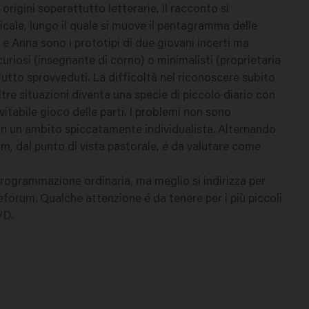
rigini soperattutto letterarie, il racconto si
ale, lungo il quale si muove il pentagramma delle
 e Anna sono i prototipi di due giovani incerti ma
 curiosi (insegnante di corno) o minimalisti (proprietaria
tutto sprovveduti. La difficoltà nel riconoscere subito
ltre situazioni diventa una specie di piccolo diario con
evitabile gioco delle parti. I problemi non sono
ne in un ambito spiccatamente individualista. Alternando
 film, dal punto di vista pastorale, é da valutare come
programmazione ordinaria, ma meglio si indirizza per
eforum. Qualche attenzione é da tenere per i più piccoli
VD.