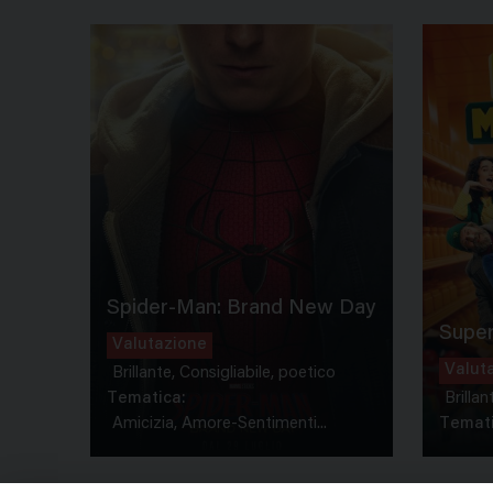
Spider-Man: Brand New Day
Super
Valutazione
Valut
Brillante, Consigliabile, poetico
Tematica:
Brillan
Amicizia, Amore-Sentimenti...
Temati