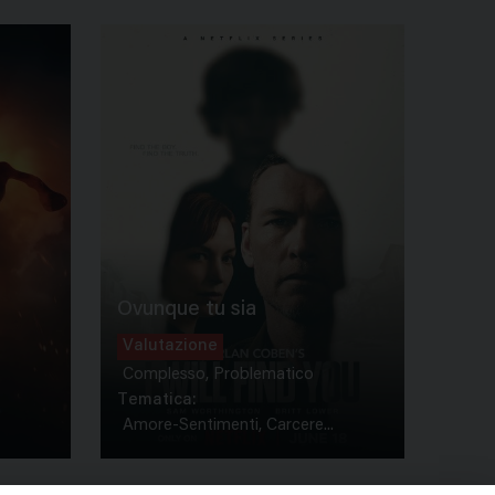
Ovunque tu sia
Valutazione
Complesso, Problematico
Tematica:
Amore-Sentimenti, Carcere...