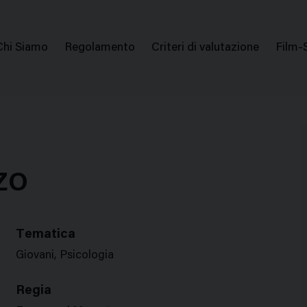
issione Nazionale Valutazione Film
Menu
Chi Siamo
Regolamento
Criteri di valutazione
Film-
di
navigazione
ZO
Tematica
Giovani, Psicologia
Regia