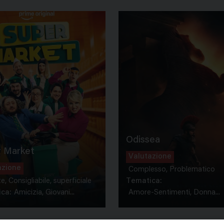
Odissea
 Market
Valutazione
azione
Complesso, Problematico
te, Consigliabile, superficiale
Tematica:
ca:
Amicizia, Giovani...
Amore-Sentimenti, Donna...