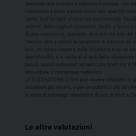
Secondo una lontana tradizione francese, che ha o
costruisce a poco a poco come uno spartito music
tante, inafferrabili sfumature sentimentali. David
animati dalle migliori intenzioni, dediti a lavori o
di una copisteria), alquanto distratti ma non del 
l'amore vero e quindi la necessità di passare da a
brio, un volare leggero sulle frivolezze e su un in
approfonditi, e si resta al di quà della riflessio
perciò spunti indovinati ad akltri più tirati via, il
discutibile, e comunque realistico.
UTILIZZAZIONE: il film può essere utilizzato in 
occasioni più mirate, e per un pubblico più da cin
in vista di passaggi televisivi o di uso di VHS e D
Le altre valutazioni