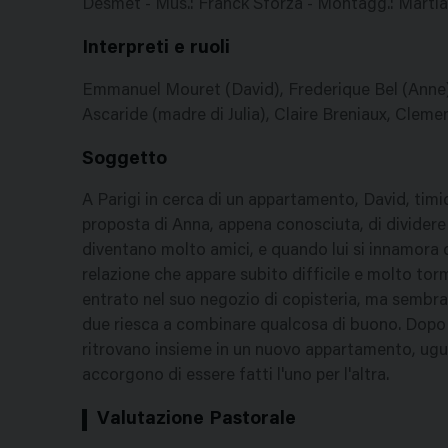
Desmet - Mus.: Franck Sforza - Montagg.: Martial
Interpreti e ruoli
Emmanuel Mouret (David), Frederique Bel (Anne), F
Ascaride (madre di Julia), Claire Breniaux, Clem
Soggetto
A Parigi in cerca di un appartamento, David, timi
proposta di Anna, appena conosciuta, di dividere l
diventano molto amici, e quando lui si innamora di 
relazione che appare subito difficile e molto to
entrato nel suo negozio di copisteria, ma sembra
due riesca a combinare qualcosa di buono. Dopo 
ritrovano insieme in un nuovo appartamento, ugu
accorgono di essere fatti l'uno per l'altra.
Valutazione Pastorale