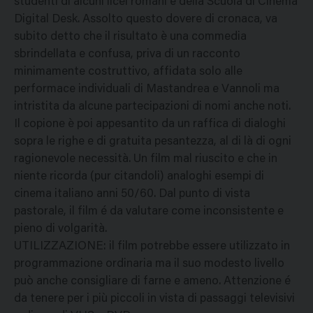
studenti di alcuni licei romani e della Scuola di Cinema
Digital Desk. Assolto questo dovere di cronaca, va
subito detto che il risultato è una commedia
sbrindellata e confusa, priva di un racconto
minimamente costruttivo, affidata solo alle
performace individuali di Mastandrea e Vannoli ma
intristita da alcune partecipazioni di nomi anche noti.
Il copione è poi appesantito da un raffica di dialoghi
sopra le righe e di gratuita pesantezza, al di là di ogni
ragionevole necessità. Un film mal riuscito e che in
niente ricorda (pur citandoli) analoghi esempi di
cinema italiano anni 50/60. Dal punto di vista
pastorale, il film é da valutare come inconsistente e
pieno di volgarità.
UTILIZZAZIONE: il film potrebbe essere utilizzato in
programmazione ordinaria ma il suo modesto livello
può anche consigliare di farne e ameno. Attenzione é
da tenere per i più piccoli in vista di passaggi televisivi