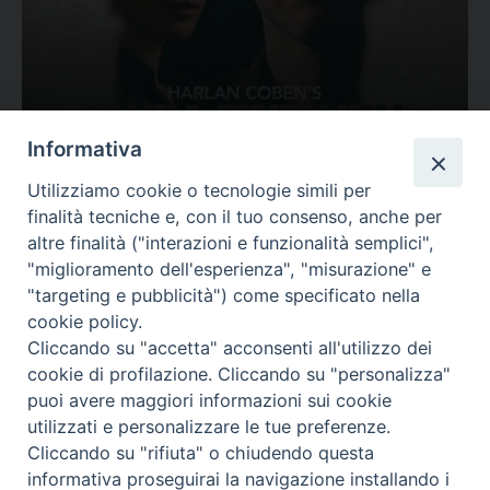
Ovunque tu sia
Informativa
Valutazione
Utilizziamo cookie o tecnologie simili per
Complesso, Problematico
finalità tecniche e, con il tuo consenso, anche per
Tematica:
Amore-Sentimenti, Carcere...
altre finalità ("interazioni e funzionalità semplici",
"miglioramento dell'esperienza", "misurazione" e
"targeting e pubblicità") come specificato nella
cookie policy.
Cliccando su "accetta" acconsenti all'utilizzo dei
cookie di profilazione. Cliccando su "personalizza"
puoi avere maggiori informazioni sui cookie
utilizzati e personalizzare le tue preferenze.
Cliccando su "rifiuta" o chiudendo questa
Contatti & Info
informativa proseguirai la navigazione installando i