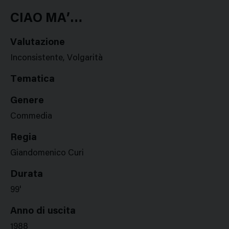
Google
Twitter
Facebook
Stampa
Plus
CIAO MA’…
Valutazione
Inconsistente, Volgarità
Tematica
Genere
Commedia
Regia
Giandomenico Curi
Durata
99'
Anno di uscita
1988