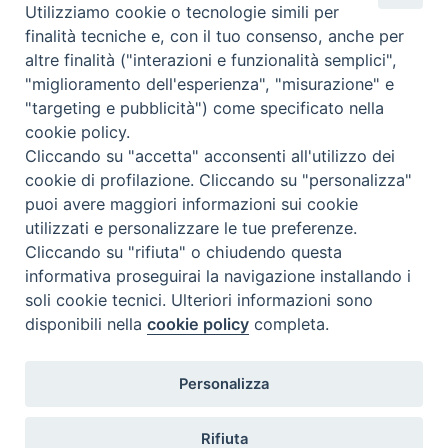
Utilizziamo cookie o tecnologie simili per
Complesso, Problematico
finalità tecniche e, con il tuo consenso, anche per
Tematica:
Amore-Sentimenti, Carcere...
altre finalità ("interazioni e funzionalità semplici",
"miglioramento dell'esperienza", "misurazione" e
"targeting e pubblicità") come specificato nella
cookie policy.
Cliccando su "accetta" acconsenti all'utilizzo dei
cookie di profilazione. Cliccando su "personalizza"
puoi avere maggiori informazioni sui cookie
utilizzati e personalizzare le tue preferenze.
Cliccando su "rifiuta" o chiudendo questa
Contatti & Info
informativa proseguirai la navigazione installando i
C.ne Aurelia, 50 – 00165 Roma
soli cookie tecnici. Ulteriori informazioni sono
disponibili nella
cookie policy
completa.
Contatti
Credits
Scrivi a: cnvf@chiesacattolica.it
Personalizza
Privacy Policy
Rifiuta